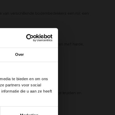
e van verschillende bodembedekkers een rol: een
 Sterk geurende kruiden en planten met harde,
zijn:
Over
 media te bieden en om ons
ze partners voor social
nformatie die u aan ze heeft
den is. Een combinatie van geurige kruiden en