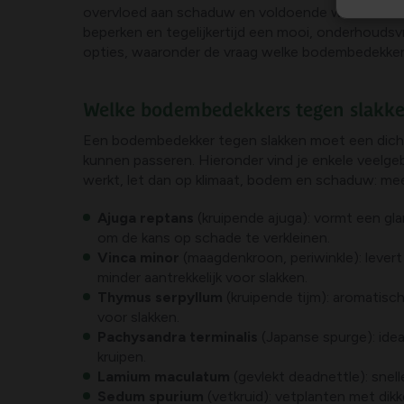
overvloed aan schaduw en voldoende water. Een 
beperken en tegelijkertijd een mooi, onderhoudsvr
opties, waaronder de vraag welke bodembedekker 
Welke bodembedekkers tegen slakke
Een bodembedekker tegen slakken moet een dichte d
kunnen passeren. Hieronder vind je enkele veelgeb
werkt, let dan op klimaat, bodem en schaduw: me
Ajuga reptans
(kruipende ajuga): vormt een gl
om de kans op schade te verkleinen.
Vinca minor
(maagdenkroon, periwinkle): lever
minder aantrekkelijk voor slakken.
Thymus serpyllum
(kruipende tijm): aromatisc
voor slakken.
Pachysandra terminalis
(Japanse spurge): idea
kruipen.
Lamium maculatum
(gevlekt deadnettle): snel
Sedum spurium
(vetkruid): vetplanten met dik