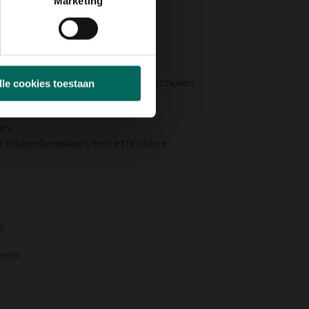
Marketing
e tips:
lijke activiteit van slakken.
uimte over voor slug routes.
e plekjes waar slakken kunnen schuilen.
lle cookies toestaan
ondersteunen.
en.
et bodembedekkers een effectieve
g:
eren.