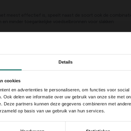
et meest effectief is, speelt naast de soort ook de combinati
 en minder toegankelijke voedselbronnen voor slakken.
ekker?
nten kiezen die slakken doorgaans minder aantrekkelijk vinden.
oorbeelden van planten die slakken mogelijk minder uitnodigen 
Details
an cookies
ent en advertenties te personaliseren, om functies voor social
t scherpe, tere knoppen
. Ook delen we informatie over uw gebruik van onze site met on
e. Deze partners kunnen deze gegevens combineren met andere i
lakken kunnen opportunistisch eten als er weinig anders te vin
erzameld op basis van uw gebruik van hun services.
akkenvrije zone in jouw tuin.