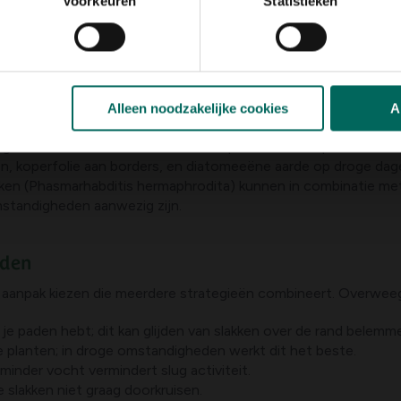
Voorkeuren
Statistieken
tegratie met andere bestrijdingsmaatregelen. Enkele praktisch
odem gedurende de dag kan opdrogen; sommeert zo minder nachte
ooi aanvullen en een dichte mat vormen; dit laat minder open r
omen blad; een schone, compacte beplanting voorkomt beschutt
Alleen noodzakelijke cookies
A
5 centimeter; te dikke mulch biedt juist schuilplaatsen.
gszone te minimaliseren en de competitie tussen planten te 
den, koperfolie aan borders, en diatomeeëne aarde op droge dag
kken (Phasmarhabditis hermaphrodita) kunnen in combinatie m
mstandigheden aanwezig zijn.
oden
aanpak kiezen die meerdere strategieën combineert. Overwee
je paden hebt; dit kan glijden van slakken over de rand belemm
planten; in droge omstandigheden werkt dit het beste.
inder vocht vermindert slug activiteit.
 slakken niet graag doorkruisen.