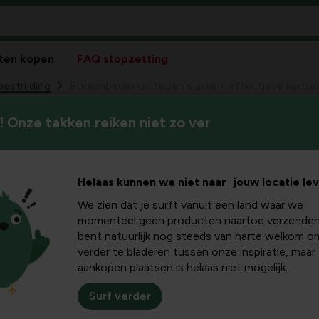
ten kopen
FAQ stopzetting
bestrijding
Bodembedekker tegen slakken: effectieve keuze
 Onze takken reiken niet zo ver
Ontdek hoe bodembedekkers 
r tegen
gezonder en aantrekkelijker 
vormen, welke planten slakke
eve keuzes
Helaas kunnen we niet naar jouw locatie le
het meest effectief zijn in ve
We zien dat je surft vanuit een land waar we
dstips
momenteel geen producten naartoe verzenden
bent natuurlijk nog steeds van harte welkom o
verder te bladeren tussen onze inspiratie, maar
aankopen plaatsen is helaas niet mogelijk.
uw tuin
Surf verder
heden en beschutte plekken. Ze kunnen jonge scheuten en knopp