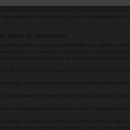
slimme combinatie van bodembedekkers en planten die slakken
iendelijk tuinontwerp te behouden. In dit verhaal leer jij hoe 
tegen slakken het beste past bij jouw omstandigheden en hoe j
n: opties en kenmerken
eklaag vormen, weinig voedsel bieden voor slakken en idealite
ruikte opties, met aandacht voor ligging en verzorging. Als ji
erdere soorten samen vergroot de kans op een effectieve bestr
anzende, dichte mat met stevige bladeren. Deze plant biedt we
t een lange, groene mat die zowel zon als schaduw kan verdra
h, droogtetolerant en vorming van een ruwe, geurige mat. Arom
al voor schaduwrijke locaties; zet een dichte, laagblijvende be
le dekking in schaduw en halfschaduw, met bladtextuur die moge
ke bladeren die droogte goed weerstaan; slakken tonen vaak mind