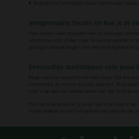
Biologische bestrijders zoals nematoden tegen 
Veelgemaakte fouten en hoe je ze v
Veel tuinen falen doordat men te snel naar chem
voorkomen zijn onder meer te weinig variatie in 
gedegen aanpak begint met een proefgebied en gel
Eenvoudige startstappen voor jouw 
Begin met een proefstrook: kies twee tot drie bo
combinatie de minste schade oplevert. Breid daarn
voor stap aan een slakkenarme tuin die toch groen e
Met deze aanpak kun jij jouw tuin stap voor sta
tegen slakken en het integreren van planten die sl