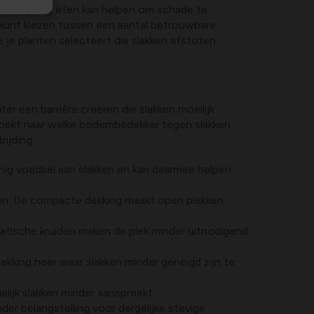
 niet graag eten kan helpen om schade te
je kunt kiezen tussen een aantal betrouwbare
e planten selecteert die slakken afstoten.
r een barrière creëren die slakken moeilijk
j zoekt naar welke bodembedekker tegen slakken
ijding.
inig voedsel aan slakken en kan daarmee helpen
gen. De compacte dekking maakt open plekken
atische kruiden maken de plek minder uitnodigend
dekking neer waar slakken minder geneigd zijn te
lijk slakken minder aanspreekt.
er belangstelling voor dergelijke stevige