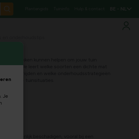
BE - NL
Plantengids
Tuininfo
Hulp & contact
s en onderhoudstips
tegen slakken kunnen helpen om jouw tuin
te houden. Je leert welke soorten een dichte mat
n juist vermijden en welke onderhoudsstrategieën
veren
rschillende tuinsituaties.
. Je
m
en aanzienlijk beschadigen, vooral bij een