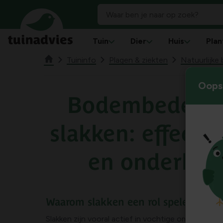
Tuin
Dier
Huis
Plan
Tuininfo
Plagen & ziekten
Natuurlijke 
Oops!
Bodembedekke
slakken: effecti
en onderhou
Waarom slakken een rol spelen in jo
Slakken zijn vooral actief in vochtige omstandig