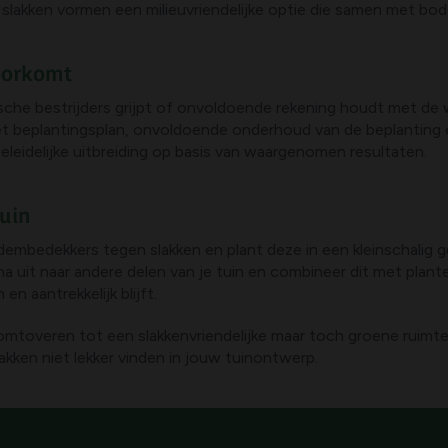
slakken vormen een milieuvriendelijke optie die samen met bod
oorkomt
ische bestrijders grijpt of onvoldoende rekening houdt met de
het beplantingsplan, onvoldoende onderhoud van de beplanting 
eidelijke uitbreiding op basis van waargenomen resultaten.
tuin
dembedekkers tegen slakken en plant deze in een kleinschalig 
a uit naar andere delen van je tuin en combineer dit met plante
n aantrekkelijk blijft.
p omtoveren tot een slakkenvriendelijke maar toch groene rui
akken niet lekker vinden in jouw tuinontwerp.