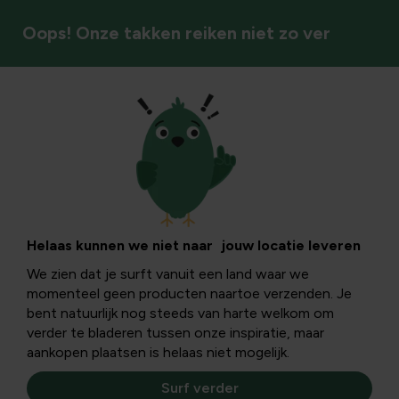
Oops! Onze takken reiken niet zo ver
Steunen & beschermen
Vorstbescherming
Bescherm je planten, potten en leidingen tegen koude
Helaas kunnen we niet naar jouw locatie leveren
temperaturen en vorstschade met doeltreffende
We zien dat je surft vanuit een land waar we
isolerende oplossingen.
momenteel geen producten naartoe verzenden. Je
bent natuurlijk nog steeds van harte welkom om
verder te bladeren tussen onze inspiratie, maar
Vorstbescherming
aankopen plaatsen is helaas niet mogelijk.
Surf verder
Filters