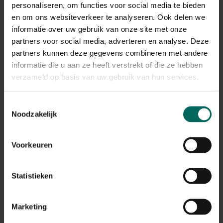
personaliseren, om functies voor social media te bieden
en om ons websiteverkeer te analyseren. Ook delen we
informatie over uw gebruik van onze site met onze
partners voor social media, adverteren en analyse. Deze
Drinkbakverwarmer -
Vorsthoes met rits -
partners kunnen deze gegevens combineren met andere
Ø 25 cm
Ø 85 x 200 cm
informatie die u aan ze heeft verstrekt of die ze hebben
24,
21,
99
99
verzameld op basis van uw gebruik van hun services.
Toestemmingsselectie
Noodzakelijk
Voorkeuren
Vorsthoezen voor
Vlieshoes
Statistieken
planten - Ø 125 x 180
winterbescherming
cm
groen - 200 x 240 cm
21,
19,
99
79
Marketing