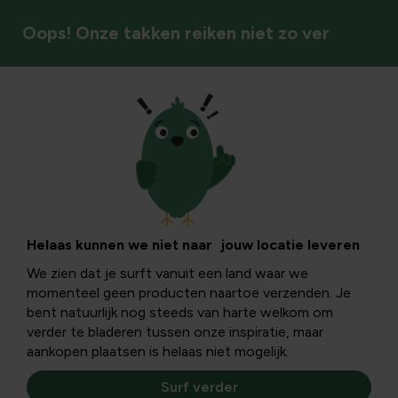
Oops! Onze takken reiken niet zo ver
Tuindecoratie
Wanddecoratie
Geef je tuin of buitenmuur persoonlijkheid en sfeer met
Helaas kunnen we niet naar jouw locatie leveren
creatieve wanddecoratie die stijl en karakter toevoegt
We zien dat je surft vanuit een land waar we
aan je buitenruimte.
momenteel geen producten naartoe verzenden. Je
bent natuurlijk nog steeds van harte welkom om
verder te bladeren tussen onze inspiratie, maar
Wanddecoratie
aankopen plaatsen is helaas niet mogelijk.
Surf verder
Filters