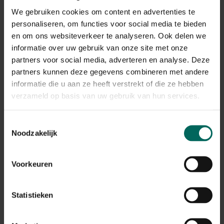
silhouet - Specht
silhouet - 2 Vogels
We gebruiken cookies om content en advertenties te
11,
11,
49
49
personaliseren, om functies voor social media te bieden
en om ons websiteverkeer te analyseren. Ook delen we
informatie over uw gebruik van onze site met onze
partners voor social media, adverteren en analyse. Deze
partners kunnen deze gegevens combineren met andere
informatie die u aan ze heeft verstrekt of die ze hebben
verzameld op basis van uw gebruik van hun services.
Toestemmingsselectie
Metalen boom
Vlinder
Noodzakelijk
silhouet - Koolmees
muurdecoratie metaal
- 30 x 25 cm
11,
8,
49
99
Voorkeuren
Statistieken
6 - 6 resulta(a)t(en) getoond
Terug naar boven