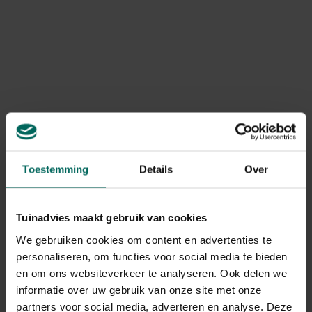
Wilgentenen
Vegtrug kweekkas
plantenbed - 60 x 30
opbouw - 100 cm
x 30 cm
29,
99,
99
99
Toestemming
Details
Over
Esschert Design
Verhoogde
Tuinadvies maakt gebruik van cookies
Kweektafel verhoogd
kweektafel
We gebruiken cookies om content en advertenties te
- Bruin
muurmodel - 100 x 46
65,
179,
-
09
personaliseren, om functies voor social media te bieden
x 80 cm - Verhoogde
en om ons websiteverkeer te analyseren. Ook delen we
kweektafel
muurmodel 100 x 46 x
informatie over uw gebruik van onze site met onze
80 cm - grijs
partners voor social media, adverteren en analyse. Deze