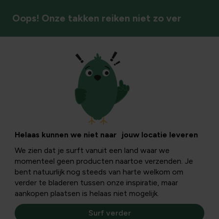
Oops! Onze takken reiken niet zo ver
Planten opkweken
Kweektafels &
groeibedden
Helaas kunnen we niet naar jouw locatie leveren
We zien dat je surft vanuit een land waar we
momenteel geen producten naartoe verzenden. Je
Kweek efficiënt, ergonomisch en in stijl: Kweektafels- en
bent natuurlijk nog steeds van harte welkom om
bedden voor planten, groenten en kruiden doorheen het
verder te bladeren tussen onze inspiratie, maar
hele jaar.
aankopen plaatsen is helaas niet mogelijk.
Kweektafels & groeibedden
Surf verder