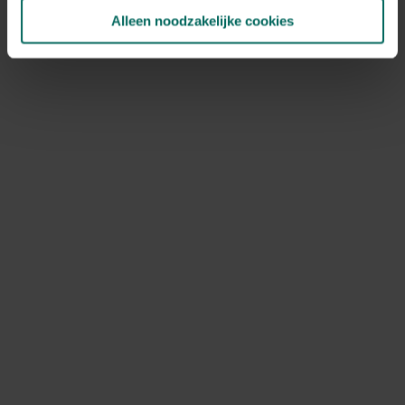
Alleen noodzakelijke cookies
10 - 10 resulta(a)t(en) getoond
Terug naar boven
Kwalitatieve kweektafels en groeibedden
Ontdek onze duurzame kweektafels en groeibedden,
speciaal ontworpen om het opkweken van
groenten,
kruiden en bloemen
in je tuin gemakkelijker en
efficiënter te maken. Dankzij optimale
groeiomstandigheden en
gebruiksvriendelijk
design
helpen deze kweektafels en groeibedden hobbytuinders
om gezonde planten te kweken en een hogere
opbrengst te behalen,
ongeacht de beschikbare
ruimte
.
Koop nu je kweektafel & groeibed