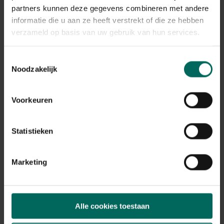
partners kunnen deze gegevens combineren met andere
informatie die u aan ze heeft verstrekt of die ze hebben
verzameld op basis van uw gebruik van hun services.
Toestemmingsselectie
Esschert Design
Vegtrug Verhoogde
Noodzakelijk
Kweektafel met voet
kweektafel
- Naturel
muurmodel grijs - 180
43,
249,
-
89
x 46 x 80 cm
Voorkeuren
Statistieken
Marketing
Esschert Design
Venezia kweektafel
Kweektafel verhoogd
80 x 39 x 69 cm -
Alle cookies toestaan
- Naturel
antraciet
65,
39,
09
99