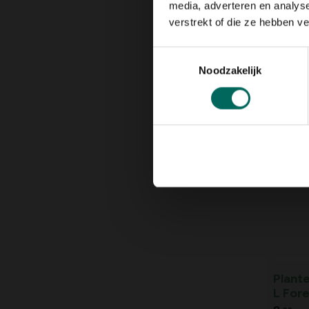
media, adverteren en analys
verstrekt of die ze hebben v
Toestemmingsselectie
Giete
Noodzakelijk
groen 
9,
29
Plant
L For