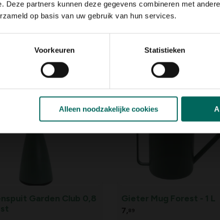
e. Deze partners kunnen deze gegevens combineren met andere i
erzameld op basis van uw gebruik van hun services.
r buiten kunststof
Gieter buiten kunststo
Voorkeuren
Statistieken
- 6,4 L
terracotta - 6,4 L
9,
29
Alleen noodzakelijke cookies
A
enspuit Garden Club 0,8
Gieter Mug Forest - 1 L
est
7,
89