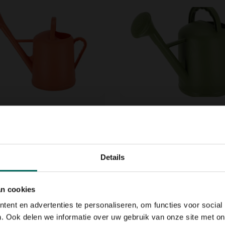
r buiten kunststof
Gieter buiten kunststo
otta - 10,15 L
groen - 10,15 L
12,
59
Details
an cookies
ent en advertenties te personaliseren, om functies voor social
. Ook delen we informatie over uw gebruik van onze site met on