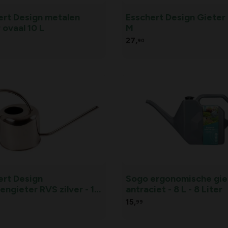
ert Design metalen
Esschert Design Gieter 
 ovaal 10 L
M
27,
90
ert Design
Sogo ergonomische gie
ngieter RVS zilver - 1 L
antraciet - 8 L - 8 Liter
hert design
15,
99
ngieter RVS zilver - 1 L