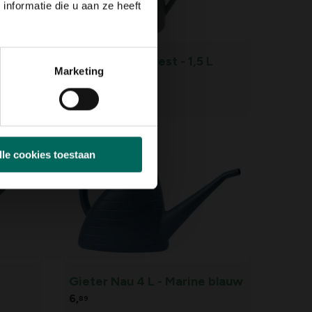
nformatie die u aan ze heeft
f
Gieter Mug Forest - 1,5 L
Marketing
8,
99
lle cookies toestaan
Gieter Nau 4 L - Marine blauw
6,
89