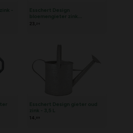
zink -
Esschert Design
bloemengieter zink
goudkleurig - 0,9 L
23,
24
ter
Esschert Design gieter oud
zink - 3,5 L
14,
89