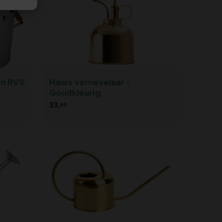
in RVS
Haws vernevelaar -
Goudkleurig
33,
99