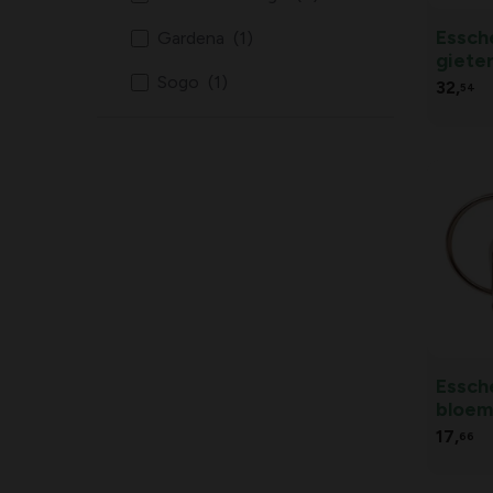
Essch
Gardena
(1)
gieter
Sogo
(1)
32,
54
Essch
bloeme
- Essc
17,
66
bloeme