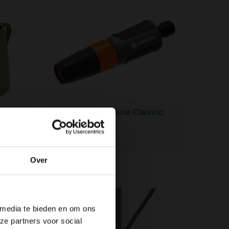
f
Tuinspuit Gardena Classic
9,
99
Over
 media te bieden en om ons
ze partners voor social