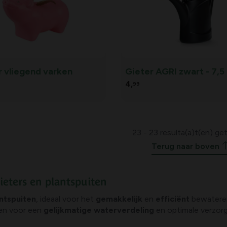
r vliegend varken
Gieter AGRI zwart - 7,5 
4,
99
23 - 23 resulta(a)t(en) g
Terug naar boven
ieters en plantspuiten
ntspuiten
, ideaal voor het
gemakkelijk
en
efficiënt
bewateren
gen voor een
gelijkmatige waterverdeling
en optimale verzorg