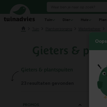
Tuin
Dier
Huis
Plan
Tuin
Plantverzorging
Waterbeheer
Oops!
Gieters & plan
Gieters & plantspuiten
23
resultaten gevonden
PROMOS