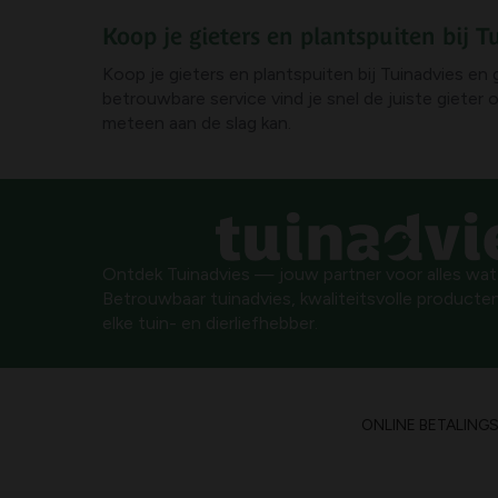
Koop je gieters en plantspuiten bij T
Koop je gieters en plantspuiten bij Tuinadvies en 
betrouwbare service vind je snel de juiste gieter
meteen aan de slag kan.
Ontdek Tuinadvies — jouw partner voor alles wat g
Betrouwbaar tuinadvies, kwaliteitsvolle producten
elke tuin- en dierliefhebber.
ONLINE BETALING