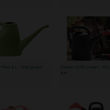
 Nau 4 L - Olijfgroen
Gieter AGRI zwart - 10 L
5,
99