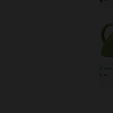
8,
99
Gieter
6,
89