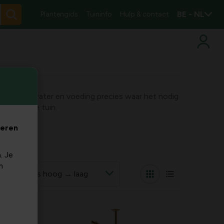
BE - NL
Plantengids
Tuininfo
Hulp & contact
eveelheid water en voeding precies waar het nodig
 verzorgde tuin.
veren
. Je
m
r op