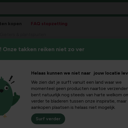
ten kopen
FAQ stopzetting
Gieters & plantspuiten
 Onze takken reiken niet zo ver
Geef je planten de juiste ho
tspuiten
is, voor een gezonde groei en
Helaas kunnen we niet naar jouw locatie le
We zien dat je surft vanuit een land waar we
momenteel geen producten naartoe verzenden
bent natuurlijk nog steeds van harte welkom o
Sortee
verder te bladeren tussen onze inspiratie, maar
aankopen plaatsen is helaas niet mogelijk.
Surf verder