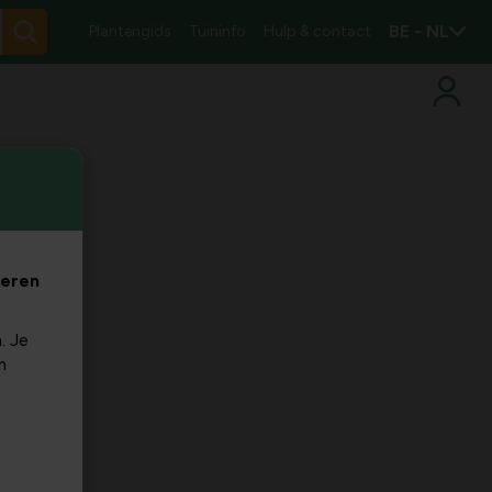
BE - NL
Plantengids
Tuininfo
Hulp & contact
veren
. Je
m