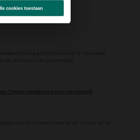
lle cookies toestaan
tendienst is nog actief tot en met 31 december
 op de factuur van je bestelling.
tps://www.tuinadvies.be/privacybeleid
gegevens die vermeld staan op de factuur van je