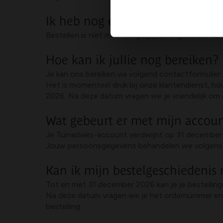
Ik heb nog een kortingscode, k
Bestellen is niet meer mogelijk, kortingscodes k
Hoe kan ik jullie nog bereiken?
Je kan ons bereiken via volgend contactformulier
Het is momenteel druk bij onze klantendienst, ho
2026. Na deze datum vragen we je vriendelijk om 
Wat gebeurt er met mijn accou
Je Tuinadvies-account verdwijnt op 31 decembe
Jouw persoonsgegevens behandelen we volgens d
Kan ik mijn bestelgeschiedenis
Tot en met 31 december 2026 kan je je bestelling
Na deze datum vragen we je het ordernummer en e
bestelling.