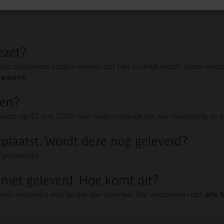
ezet?
sche systemen zorgen ervoor dat het moeilijk wordt onze web
isement
.
sen?
rkoop op 27 mei 2026 niet meer mogelijk om een bestelling te 
eplaatst. Wordt deze nog geleverd?
fgehandeld.
 niet geleverd. Hoe komt dit?
mijn mogelijks iets langer dan normaal. We verzekeren dat
alle