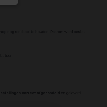
shop nog rendabel te houden. Daarom werd beslist
plaatsen.
 bestellingen correct afgehandeld
en geleverd