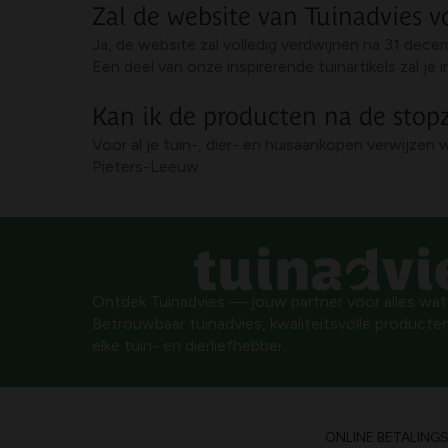
Zal de website van Tuinadvies v
Ja, de website zal volledig verdwijnen na 31 dec
Een deel van onze inspirerende tuinartikels zal j
Kan ik de producten na de stop
Voor al je tuin-, dier- en huisaankopen verwijzen 
Pieters-Leeuw.
Ontdek Tuinadvies — jouw partner voor alles wat g
Betrouwbaar tuinadvies, kwaliteitsvolle producten
elke tuin- en dierliefhebber.
ONLINE BETALING