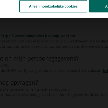
Alleen noodzakelijke cookies
A
an ik deze nog gebruiken?
unnen dus ook niet meer gebruikt worden.
:
https://www.tuinadvies.be/hulp-contact
u rekening met een responstijd van 2 à 3 werkdagen. Onze klan
contact op te nemen via de contactgegevens die vermeld staan
nt en mijn persoonsgegevens?
r 2026.
e GDPR-wetgeving. Je kan ons privacybeleid hier nalezen:
ht
 nog opvragen?
en terugvinden in je Tuinadvies-account.
-mailadres waarmee je bestelde door te geven via de contact