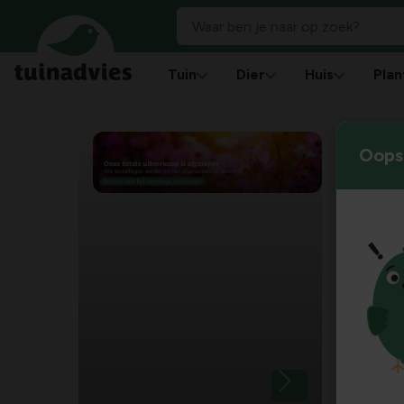
Tuin
Dier
Huis
Plan
Oops!