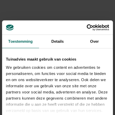
Esschert Design
Vlinderrestaurant
vlinderhotel met
met lokstof
brandmerk - naturel
9,
9,
89
99
Toestemming
Details
Over
Tuinadvies maakt gebruik van cookies
We gebruiken cookies om content en advertenties te
personaliseren, om functies voor social media te bieden
en om ons websiteverkeer te analyseren. Ook delen we
Esschert Design
Bali Island artisanaal
informatie over uw gebruik van onze site met onze
vlinder voederschaal
vlinderhuis met
partners voor social media, adverteren en analyse. Deze
vlindervorm
voederschep
8,
39,
99
99
partners kunnen deze gegevens combineren met andere
informatie die u aan ze heeft verstrekt of die ze hebben
verzameld op basis van uw gebruik van hun services.