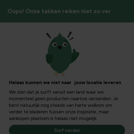
Oops! Onze takken reiken niet zo ver
Dieren in de tuin
Bestuivers
Tover je tuin om naar een bloeiend ecosysteem met
Helaas kunnen we niet naar jouw locatie leveren
nestkasten, voedsel en meer voor bijen, vlinders en
We zien dat je surft vanuit een land waar we
andere nuttige insecten.
momenteel geen producten naartoe verzenden. Je
bent natuurlijk nog steeds van harte welkom om
verder te bladeren tussen onze inspiratie, maar
Bestuivers
aankopen plaatsen is helaas niet mogelijk.
Surf verder
Filters