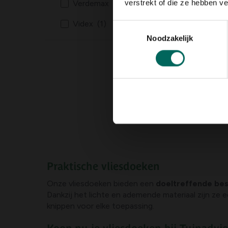
verstrekt of die ze hebben v
Verdemax
(2)
Videx
(1)
Toestemmingsselectie
Noodzakelijk
Vlies
500 x
7,
59
Praktische vliesdoeken
Onze vliesdoeken bieden een
doeltreffende bes
Dankzij het lichte en ademende materiaal zijn ze
knippen voor elke toepassing.