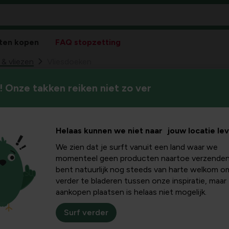
ten kopen
FAQ stopzetting
& vliezen
Vliesdoeken
 Onze takken reiken niet zo ver
Lichte, ademende beschermla
wind en insecten, terwijl ze 
ken
groei.
Helaas kunnen we niet naar jouw locatie le
We zien dat je surft vanuit een land waar we
momenteel geen producten naartoe verzenden
bent natuurlijk nog steeds van harte welkom o
verder te bladeren tussen onze inspiratie, maar
aankopen plaatsen is helaas niet mogelijk.
Surf verder
Sortee