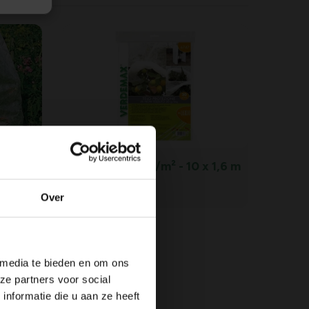
0 cm
Vliesdoek 30 g/m² - 10 x 1,6 m
7,
99
Over
 media te bieden en om ons
ze partners voor social
nformatie die u aan ze heeft