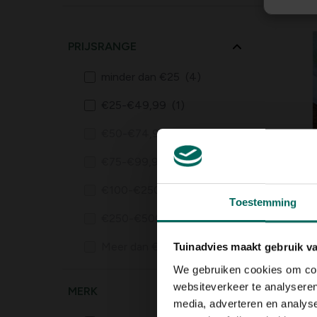
PRIJSRANGE
minder dan €25
(4)
€25-€49,99
(1)
€50-€74,99
(0)
€75-€99,99
(0)
Vliesd
49,
€100-€250
(0)
99
Toestemming
€250-€500
(0)
Meer dan €500
(0)
Tuinadvies maakt gebruik v
We gebruiken cookies om cont
websiteverkeer te analyseren
MERK
media, adverteren en analys