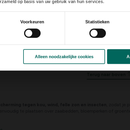
erzameld op basis van uw gebruik van hun services.
Voorkeuren
Statistieken
doek duo-pack - beige -
Vliesdoek 17 g/m² - 10 x
 150 cm
4,
99
Alleen noodzakelijke cookies
A
5 - 5 resulta(a)t(en) ge
Terug naar boven
cherming tegen kou, wind, felle zon en insecten
, zodat je 
 eenvoudig te plaatsen over zaaibedden, bloemperken of groente