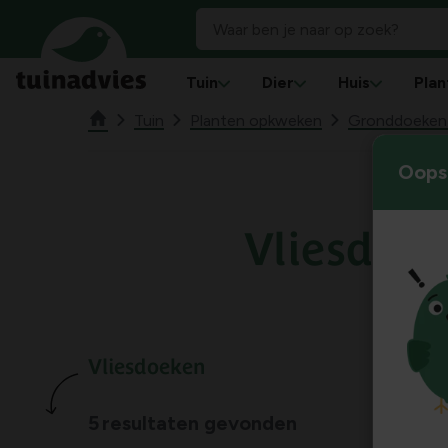
Tuin
Dier
Huis
Plan
Tuin
Planten opkweken
Gronddoeken 
Oops!
Vliesdoe
Vliesdoeken
5
resultaten gevonden