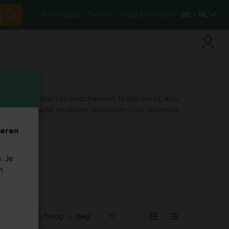
BE - NL
Plantengids
Tuininfo
Hulp & contact
gen die je planten beschermen tegen vorst, kou,
toch licht, lucht en water doorlaten voor optimale
veren
. Je
m
r op