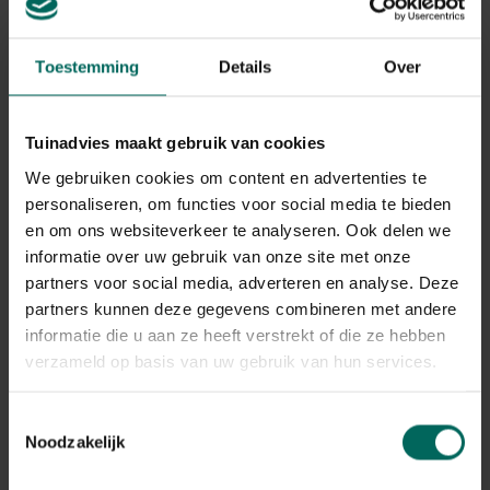
Toestemming
Details
Over
0 - 0 resulta(a)t(en) getoond
Terug naar boven
Tuinadvies maakt gebruik van cookies
We gebruiken cookies om content en advertenties te
Zaden en plantgoed voor een bloeiende
personaliseren, om functies voor social media te bieden
tuin
en om ons websiteverkeer te analyseren. Ook delen we
informatie over uw gebruik van onze site met onze
Met ons uitgebreide aanbod
vaste planten zaden
en
partners voor social media, adverteren en analyse. Deze
plantgoed
creëer je eenvoudig een kleurrijke en
partners kunnen deze gegevens combineren met andere
onderhoudsvriendelijke tuin. Vaste planten bloeien jaar
informatie die u aan ze heeft verstrekt of die ze hebben
na jaar, bieden
variatie in kleur en vorm
, en zijn ideaal
voor borders, tuinen en balkonbakken. Of je nu kiest voor
verzameld op basis van uw gebruik van hun services.
populaire soorten zoals lavendel of zonnehoed, ons
plantgoed en zaden zijn geselecteerd op kwaliteit en
Toestemmingsselectie
groeikracht. Bestel vandaag nog
online bij Tuinadvies
Noodzakelijk
en geniet van sterke, gezonde vaste planten die jouw
buitenruimte jarenlang verfraaien.