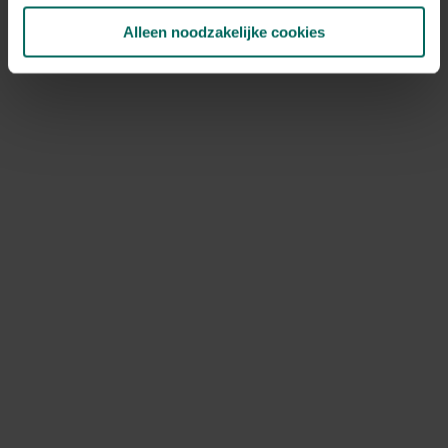
Alleen noodzakelijke cookies
Plagen bij orchideeën
Orchideeën zijn een ideale omgeving voor
plaaginsecten. Lees hier hoe je de verschillende
soorten kunt herkennen, voorkomen en bestrijden.
Onze tips