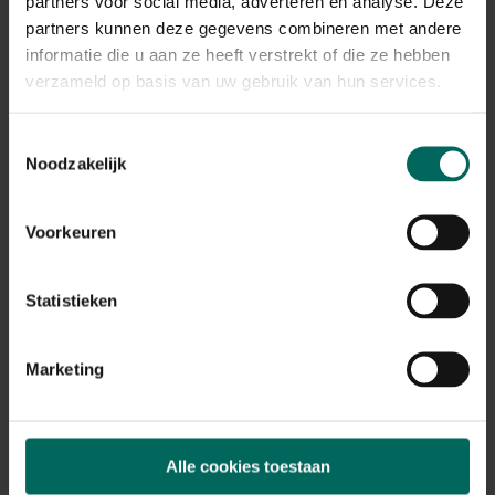
partners voor social media, adverteren en analyse. Deze
partners kunnen deze gegevens combineren met andere
informatie die u aan ze heeft verstrekt of die ze hebben
verzameld op basis van uw gebruik van hun services.
Toestemmingsselectie
Noodzakelijk
Een rattenplaag? Wat nu?
Voorkeuren
Vanaf het najaar beginnen de ratten en muizen
terug hun toevlucht te zoeken in huizen, garages en
Statistieken
andere plaatsen. Hoe raak je dit ongedierte kwijt?
Ontdek het hier
Marketing
Alle cookies toestaan