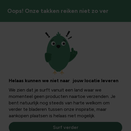
Oops! Onze takken reiken niet zo ver
Tuininfo
Plagen & ziekten
Wie aan tuinieren doet krijgt er vroeg of laat mee te
Helaas kunnen we niet naar jouw locatie leveren
maken: ziekten en plagen in de tuin! Hier lees je ook alles
We zien dat je surft vanuit een land waar we
over de preventieve en curatieve bestrijding!
momenteel geen producten naartoe verzenden. Je
bent natuurlijk nog steeds van harte welkom om
verder te bladeren tussen onze inspiratie, maar
aankopen plaatsen is helaas niet mogelijk.
Surf verder