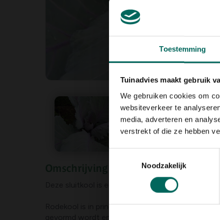
Toestemming
Tuinadvies maakt gebruik v
We gebruiken cookies om cont
websiteverkeer te analyseren
media, adverteren en analys
verstrekt of die ze hebben v
Toestemmingsselectie
Noodzakelijk
Omschrijving
Deze sluitkool is een van de oudste koolsoorten.
Rodekool is in principe een tweejarig gewas, waarbi
gevormd wordt en in het tweede jaar de plant gaa