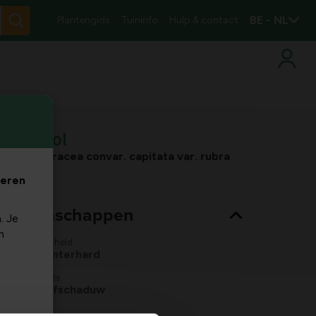
BE - NL
Plantengids
Tuininfo
Hulp & contact
ode kool
assica oleracea convar. capitata var. rubra
veren
nt eigenschappen
. Je
m
Winterhardheid
goed winterhard
Standplaats
zon, halfschaduw