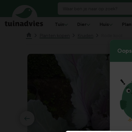
Tuin
Dier
Huis
Plan
Planten kopen
Kruiden
Rode kool
Oops!