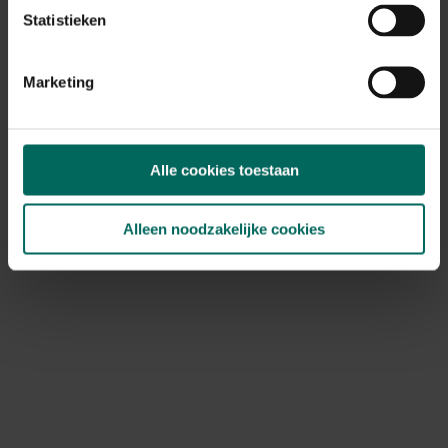
van vitale planten vol smaak. Wij bieden een breed scala
Statistieken
aan bekende en bijzondere kruiden, met zorg gekweekt
en veilig verzonden. Bestel eenvoudig online en begin
direct met het kweken van je eigen culinaire schatten.
Marketing
Snelle levering en topkwaliteit gegarandeerd.
Alle cookies toestaan
Alleen noodzakelijke cookies
Ontdek Tuinadvies — jouw partner voor alles wat groeit
en bloeit. Betrouwbaar tuinadvies, kwaliteitsvolle
producten en inspiratie voor elke tuin- en dierliefhebber.
Hulp & info
Retourneren
Verzendinfo
Wie zijn wij?
ONLINE BETALINGSMOGELIJKHEDEN