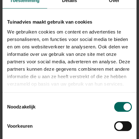
Toestemming
Details
Over
0 van 0 resultaten getoond
Tuinadvies maakt gebruik van cookies
Terug naar boven
We gebruiken cookies om content en advertenties te
personaliseren, om functies voor social media te bieden
en om ons websiteverkeer te analyseren. Ook delen we
Koken met verse kruiden uit eigen tuin
informatie over uw gebruik van onze site met onze
partners voor social media, adverteren en analyse. Deze
Kruidenplanten zijn onmisbaar voor elke hobbykok. Veel
partners kunnen deze gegevens combineren met andere
soorten, zoals lavendel, salie en munt, zijn bovendien
prachtige planten die heerlijk geuren en bijen aantrekken.
informatie die u aan ze heeft verstrekt of die ze hebben
Ze groeien uitstekend in de volle grond, maar ook in
verzameld op basis van uw gebruik van hun services.
potten in de buurt van de keuken. Met een eigen
kruidentuin heb je altijd de juiste smaakmakers bij de
Toestemmingsselectie
hand en geniet je van de hoogste concentratie aan
Noodzakelijk
aroma's en voedingsstoffen.
Bestel je kruidenplanten bij Tuinadvies
Voorkeuren
Koop je kruidenplanten bij Tuinadvies en verzeker jezelf