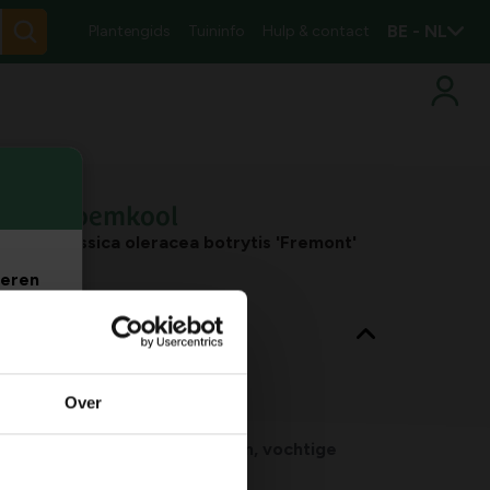
BE - NL
Plantengids
Tuininfo
Hulp & contact
bloemkool
Brassica oleracea botrytis 'Fremont'
veren
nt eigenschappen
. Je
m
Bladkleur
blauw-groen
Over
Habitat
normale bodem, vochtige
bodem