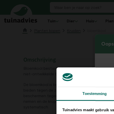
Tuin
Dier
Huis
Plan
Planten kopen
Kruiden
bloemkool
Oops!
Omschrijving
Bloemkool bestaat uit een compacte knop die is
niet-ontwikkelde bloeiwijzen op een korte central
De bloemkool is bedekt met meerdere lagen groe
bieden tegen de zonnestralen. Als de krop 5 tot 
Toestemming
beschermen tegen de zon door de onderste blade
nemen en de krop ermee af te dekken. Vervang o
systematisch.
Tuinadvies maakt gebruik v