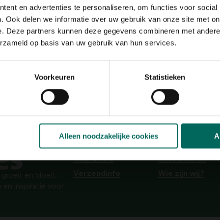
ol. Zeer caloriearm.Rijk aan
ent en advertenties te personaliseren, om functies voor social
Standplaats
zon, halfschaduw
mine B en C.
. Ook delen we informatie over uw gebruik van onze site met on
e. Deze partners kunnen deze gegevens combineren met andere i
Ph bodem
g!
neutraal
erzameld op basis van uw gebruik van hun services.
Bloeiperiode
JAN
FEB
MAA
APR
MEI
JU
Voorkeuren
Statistieken
Speciale kenmerken
groenten
Alleen noodzakelijke cookies
A
Hulp & info
Retourneren
Verzendinfo
Wie zijn wij?
roeit en bloeit.
 en inspiratie voor