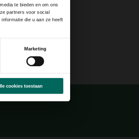
 media te bieden en om ons
Max. groeihoogte
Max. 50 cm
ze partners voor social
nformatie die u aan ze heeft
N
JUL
AUG
SEP
OKT
NOV
DEC
Marketing
lle cookies toestaan