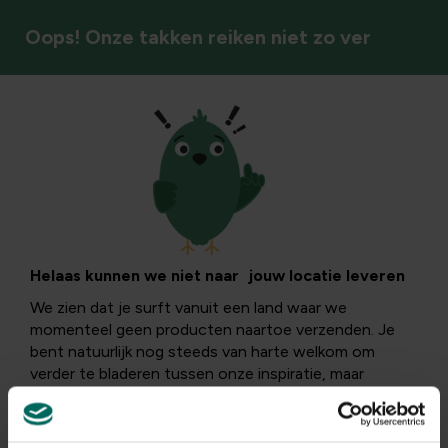
Oops! Onze takken reiken niet zo ver
Kruiden
Helaas kunnen we niet naar jouw locatie leveren
We zien dat je surft vanuit een land waar we
momenteel geen producten naartoe verzenden. Je
bent natuurlijk nog steeds van harte welkom om
verder te bladeren tussen onze inspiratie, maar
aankopen plaatsen is helaas niet mogelijk.
Surf verder