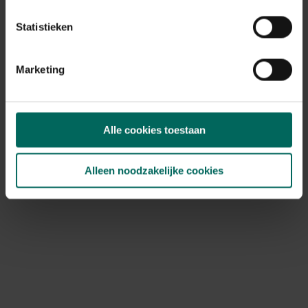
Max. groeihoogte
Max. 50 cm
Statistieken
Ph bodem
neutraal
Speciale kenmerken
Marketing
groenten
Alle cookies toestaan
Alleen noodzakelijke cookies
Ontdek Tuinadvies — jouw partner voor alles wat groeit
en bloeit. Betrouwbaar tuinadvies, kwaliteitsvolle
producten en inspiratie voor elke tuin- en dierliefhebber.
Hulp & info
Retourneren
Verzendinfo
Wie zijn wij?