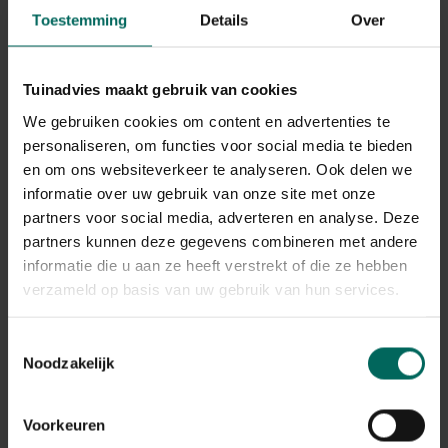
Toestemming
Details
Over
Tuinadvies maakt gebruik van cookies
We gebruiken cookies om content en advertenties te
Oerprei
personaliseren, om functies voor social media te bieden
Allium ampeloprasum
en om ons websiteverkeer te analyseren. Ook delen we
informatie over uw gebruik van onze site met onze
Plant eigenschappen
partners voor social media, adverteren en analyse. Deze
partners kunnen deze gegevens combineren met andere
Bladkleur
informatie die u aan ze heeft verstrekt of die ze hebben
groen
verzameld op basis van uw gebruik van hun services.
Winterhardheid
goed winterhard
Toestemmingsselectie
Habitat
Noodzakelijk
normale bodem
Standplaats
zon, halfschaduw
Voorkeuren