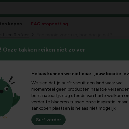
ten kopen
FAQ stopzetting
stijlen & sfeer
Een mooie voortuin, hoe doe je dat?
 Onze takken reiken niet zo ver
Zelfs als je voortuin niet gro
tuin, hoe
dan nog kun je er een opval
t?
Helaas kunnen we niet naar jouw locatie le
We zien dat je surft vanuit een land waar we
momenteel geen producten naartoe verzenden
bent natuurlijk nog steeds van harte welkom o
verder te bladeren tussen onze inspiratie, maar
Zelfs als je voortuin nie
aankopen plaatsen is helaas niet mogelijk.
voordeur, dan nog kun j
slot van rekening is je vo
Surf verder