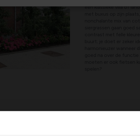
De stijl van je huis bepaal
een klassieke villa of la
met buxus op zijn plaats
nonchalante mix van cot
siergrassen gaan goed s
contrast met felle kleur
buurt; je doet er zeker 
harmonieuzer wanneer de 
goed na over de functie v
moeten er ook fietsen k
spelen?
Beetje privacy
Ook al is het bij jou de 
afbakening van je privéte