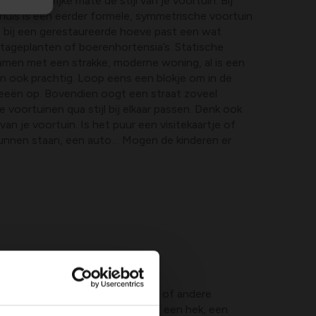
t in belangrijke mate de stijl van je voortuin. Bij
ndhuis is een eerder formele, symmetrische voortuin
, bij een gerestaureerde hoeve past een wat
tageplanten of boerenhortensia’s. Statische
amen met een strakke, moderne woning, al is een
en ook prachtig. Loop eens een blokje om in de
ideeën op. Bovendien oogt een straat zoveel
voortuinen qua stijl bij elkaar passen. Denk ook
an je voortuin. Is het puur een visitekaartje of
unnen staan, een auto… Mogen de kinderen er
zoete inval, toch kun je beter een of andere
rrein voorzien: een laag muurtje, een hek, een