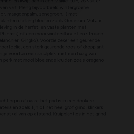
mbollen kwijt dan in een ‘vlakke’ tuin; zo valt er
even valt. Meng bijvoorbeeld wintergroene
or, maagdenpalm, zenegroen…) met
 planten die lang bloeien zoals Geranium. Vul aan
leving in de herfst, en vaste planten met
Phlomis) of een mooi wintersilhouet en struiken
elanchier, Gingko). Voorzie zeker een geurende
amperfoelie, een sterk geurende roos of dropplant
n je voortuin een smulplek, met een haag van
en perk met mooi bloeiende kruiden zoals oregano
ichting in of naast het pad is in een donkere
ialen zoals fijn of net heel grof grind, klinkers
st) al van op afstand. Kruipplantjes in het grind