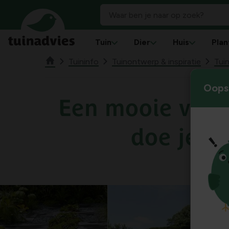
Tuin
Dier
Huis
Plan
Tuininfo
Tuinontwerp & inspiratie
Tuin
Oops!
Een mooie voor
doe je da