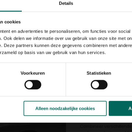
Details
flinke bloembak…. Het kan
wolken van buxus, Japanse
wordt het een hogere ha
an cookies
klimplanten of klimop. H
bodem van je voortuin; 
ent en advertenties te personaliseren, om functies voor social
valt er in de tuin, is het
. Ook delen we informatie over uw gebruik van onze site met on
op valt, fleurt op met g
e. Deze partners kunnen deze gegevens combineren met andere i
groenblijvende Carex fo
erzameld op basis van uw gebruik van hun services.
brengen licht. Wanhoop n
een prachtige grindtuin m
voortuin maar een voorsc
Voorkeuren
Statistieken
moet werken. Integendeel
(bv. een kleine magnolia
eyecatcher.
Alleen noodzakelijke cookies
A
In laagjes
Combineer verschillende 