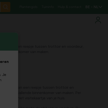
BE - NL
Plantengids
Tuininfo
Hulp & contact
ter is dan een reepje tussen trottoir en voordeur,
lende binnenkomer van maken.
veren
. Je
m
t groter is dan een reepje tussen trottoir en
e er een opvallende binnenkomer van maken. Per
ortuin wel het visitekaartje van je huis.