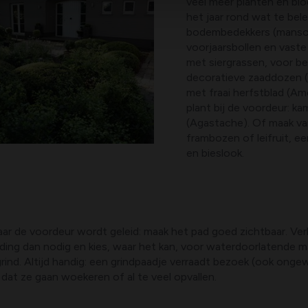
veel meer planten en bloe
het jaar rond wat te bel
bodembedekkers (manso
voorjaarsbollen en vaste
met siergrassen, voor be
decoratieve zaaddozen (
met fraai herfstblad (Am
plant bij de voordeur: k
(Agastache). Of maak va
frambozen of leifruit, e
en bieslook.
naar de voordeur wordt geleid: maak het pad goed zichtbaar. Verl
ing dan nodig en kies, waar het kan, voor waterdoorlatende mater
d. Altijd handig: een grindpaadje verraadt bezoek (ook ongewen
dat ze gaan woekeren of al te veel opvallen.