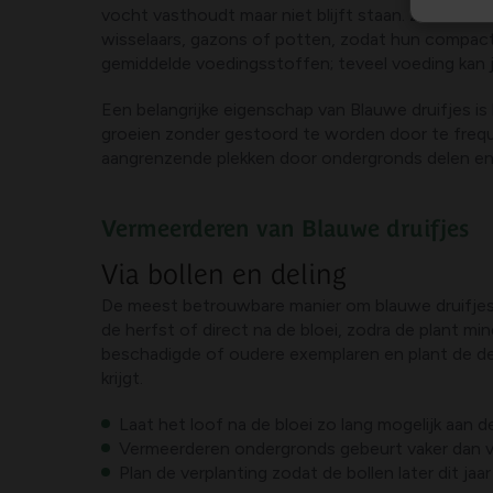
vocht vasthoudt maar niet blijft staan. Zet ze in 
wisselaars, gazons of potten, zodat hun compacte
gemiddelde voedingsstoffen; teveel voeding kan jui
Een belangrijke eigenschap van Blauwe druifjes is 
groeien zonder gestoord te worden door te freque
aangrenzende plekken door ondergronds delen en 
Vermeerderen van Blauwe druifjes
Via bollen en deling
De meest betrouwbare manier om blauwe druifjes t
de herfst of direct na de bloei, zodra de plant m
beschadigde of oudere exemplaren en plant de del
krijgt.
Laat het loof na de bloei zo lang mogelijk aan 
Vermeerderen ondergronds gebeurt vaker dan via
Plan de verplanting zodat de bollen later dit j