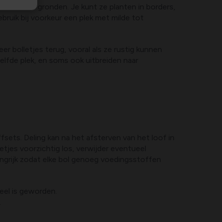
rainerende gronden. Je kunt ze planten in borders,
ruik bij voorkeur een plek met milde tot
er bolletjes terug, vooral als ze rustig kunnen
elfde plek, en soms ook uitbreiden naar
sets. Deling kan na het afsterven van het loof in
etjes voorzichtig los, verwijder eventueel
angrijk zodat elke bol genoeg voedingsstoffen
geel is geworden.
.