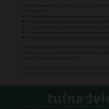
Plant Blauwe druifjes in herfst op een zonnige
verbeteren.
Houd rekening met toekomstige boluitbreiding; p
Verplaats of verdeel in de herfst na de bloei; l
Let bij verplanten op dezelfde diepte als voorh
Voorzaaie of zaaien is mogelijk, maar zaailinge
In een gazon kun je ze laten groeien voor een se
Naast Blauwe druifjes kun je ook verwante bolg
borders voor een seizoenlange bloei zorgen. Wil je
nectar en pollen kunnen vinden.
Bij het beheer van bolgewassen is het belangrijk
kun jij jarenlang plezier hebben van deze kleurrijk
Ontdek Tuinadvies — jouw partner voor alles wat g