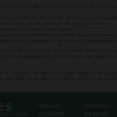
 tot halfschaduw plek met goed doorlatende grond. Een beetje z
lant op voldoende afstand zodat elke bol genoeg voeding krijgt
aat het loof aan tot het geel wordt voordat je gaat delen.
een en geef direct water na het planten.
n bloeien meestal pas na meerdere jaren en variatie in bloemkleu
izoen vol kleur; haal wel af en toe gras weg bij dorre plekken 
ewassen zoals boshyacinten vermeerderen; deze hebben soortge
 grotere aantrekkingskracht voor bestuivers, plant Blauwe druif
 om te onthouden dat elke soort zijn eigen tempo en groeicyclu
e voorjaarsbollen en ze laten uitgroeien tot een rijk en gevariee
Hulp & info
Retourneren
Verzendinfo
Wie zijn wij?
roeit en bloeit.