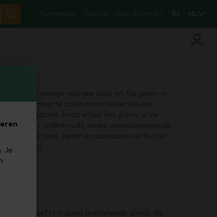
BE - NL
Plantengids
Tuininfo
Hulp & contact
verzorgen
ngen in het vroege voorjaar kleur en fris groen in
Met hun compacte bolvorm en helder blauwe
tuinliefhebbers. In dit artikel leer jij hoe je ze
veren
 verplaatst en onderhoudt, welke veelvoorkomende
n en hoe je zaad, zaden en zaaddozen effectief
tige planten.
. Je
m
groeien het liefst in goed doorlatende grond, die