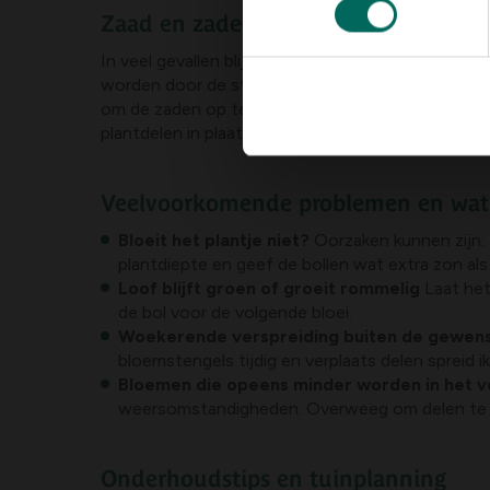
Zaad en zaden oogsten
In veel gevallen blijven Blauwe druifjes zichzelf
worden door de stengel te laten afrijpen en de do
om de zaden op te slaan en te bewaren. Latere ge
plantdelen in plaats van zaad.
Veelvoorkomende problemen en wat 
Bloeit het plantje niet?
Oorzaken kunnen zijn: 
plantdiepte en geef de bollen wat extra zon als 
Loof blijft groen of groeit rommelig
Laat het
de bol voor de volgende bloei.
Woekerende verspreiding buiten de gewens
bloemstengels tijdig en verplaats delen spreid ik
Bloemen die opeens minder worden in het v
weersomstandigheden. Overweeg om delen te v
Onderhoudstips en tuinplanning