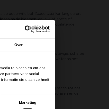
 de ouderwille bol. Zaaduitzaai kan lang duren;
addozen na de bloemen, en je kunt zoete of
rfst in een ondiepe bak met goed doorlatende
Over
nt uit de grond tilt. Gebruik een stevige, scherpe
als voorheen en geef ze meteen water na het
eien.
 media te bieden en om ons
ze partners voor social
nformatie die u aan ze heeft
 het blad echter minstens zo lang staan tot het
 en verdort is, kun je het blad weghalen en de
Marketing