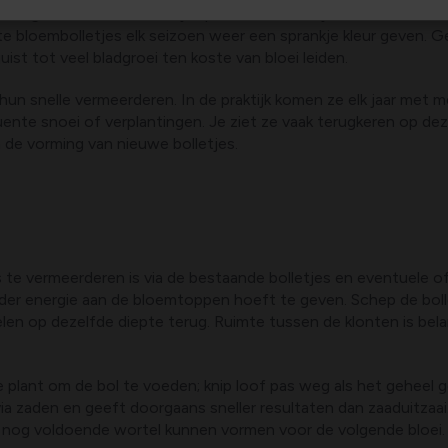
zonnige tot halfschaduwrijke plekken en vermijd natte, slecht d
 bloembolletjes elk seizoen weer een sprankje kleur geven. Geb
st tot veel bladgroei ten koste van bloei leiden.
hun snelle vermeerderen. In de praktijk komen ze elk jaar met me
nte snoei of verplantingen. Je ziet ze vaak terugkeren op dez
de vorming van nieuwe bolletjes.
e vermeerderen is via de bestaande bolletjes en eventuele off
inder energie aan de bloemtoppen hoeft te geven. Schep de boll
en op dezelfde diepte terug. Ruimte tussen de klonten is bel
de plant om de bol te voeden; knip loof pas weg als het geheel 
 zaden en geeft doorgaans sneller resultaten dan zaaduitzaai
aar nog voldoende wortel kunnen vormen voor de volgende bloei.