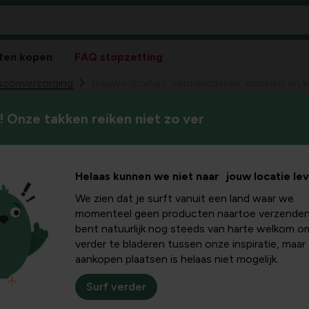
ten kopen
FAQ stopzetting
zonverzorging
Blauwe druifjes: vermeerderen, snoeien en 
 Onze takken reiken niet zo ver
Blauwe druifjes (Muscari) bre
fjes:
borders, gazons en potten. 
bloemen zijn ze favoriet onder 
noeien en
Helaas kunnen we niet naar jouw locatie le
correct plant, vermeerdert,
problemen er kunnen optrede
We zien dat je surft vanuit een land waar we
kunt gebruiken voor toekoms
en
momenteel geen producten naartoe verzenden
bent natuurlijk nog steeds van harte welkom o
verder te bladeren tussen onze inspiratie, maar
aankopen plaatsen is helaas niet mogelijk.
d gedijen
Surf verder
erwijs in het voorjaar een fijne, vrolijke blauwkleur tonen. Ze 