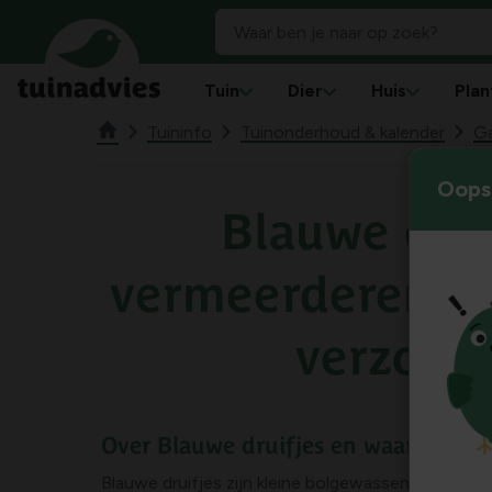
Tuin
Dier
Huis
Plan
Tuininfo
Tuinonderhoud & kalender
Ga
Oops!
Blauwe drui
vermeerderen, s
verzorg
Over Blauwe druifjes en waar ze goe
Blauwe druifjes zijn kleine bolgewassen die typisch