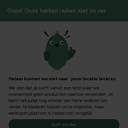
Oops! Onze takken reiken niet zo ver
Sierplanten
Zonnebloem
‘Sunsation’ bloeit
Helaas kunnen we niet naar jouw locatie leveren
We zien dat je surft vanuit een land waar we
door
momenteel geen producten naartoe verzenden. Je
bent natuurlijk nog steeds van harte welkom om
verder te bladeren tussen onze inspiratie, maar
Sunsation bloeit van eind maart tot september. Tel daarbij
aankopen plaatsen is helaas niet mogelijk.
op dat het een compacte, stevige plant is die helemaal
happy is in een pot, bak en mand.
Surf verder