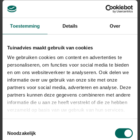
Toestemming
Details
Over
Tuinadvies maakt gebruik van cookies
We gebruiken cookies om content en advertenties te
personaliseren, om functies voor social media te bieden
Zonnige zomer
en om ons websiteverkeer te analyseren. Ook delen we
informatie over uw gebruik van onze site met onze
In tegenstelling tot andere zonnebloemen bloeit
partners voor social media, adverteren en analyse. Deze
Sunsation al vanaf de lente en heeft de plant meerdere
partners kunnen deze gegevens combineren met andere
knoppen. Raakt de ene bloem uitgebloeid, dan komt de
informatie die u aan ze heeft verstrekt of die ze hebben
volgende knop tot bloei. En omdat elke bloem zeker een
verzameld op basis van uw gebruik van hun services.
paar weken straalt, geniet je een zomer lang van de
vrolijke zonnetjes ongeacht het weer! De
potzonnebloem is een compacte en decoratieve plant die
Toestemmingsselectie
lekker laag blijft en stevig op zijn benen staat (in weer en
Noodzakelijk
wind). Dat maakt Sunsation ideaal voor potten, bakken en