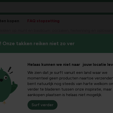
ten kopen
FAQ stopzetting
lekken op munt en basilicum: oorzaken, herkenning en oplossi
 Onze takken reiken niet zo ver
In dit artikel leer jij hoe wi
p munt en
hoe je ze herkent en welke e
gezond te houden.
rzaken,
Helaas kunnen we niet naar jouw locatie le
We zien dat je surft vanuit een land waar we
plossingen
momenteel geen producten naartoe verzenden
bent natuurlijk nog steeds van harte welkom o
verder te bladeren tussen onze inspiratie, maar
aankopen plaatsen is helaas niet mogelijk.
ekken op munt en basilicum?
Surf verder
erschillende oorzaken hebben. Vaak zie jij een poederachtige 