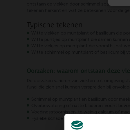
ontstaan de vlekken door schimmel zoals meeldauw
tekenen herkent en wat ze betekenen voor de ge
Typische tekenen
Witte vlekken op muntplant of basilicum die p
Witte puntjes op muntplant die samen kunnen s
Witte vlekjes op muntplant die vooral bij nat we
Witte schimmel op muntplant of basilicum bij v
Oorzaken: waarom ontstaan deze vl
De oorzaken variëren van ziekten tot omgevings
fungi die zich snel kunnen verspreiden bij onvold
Schimmel op muntplant en basilicum door meeld
Overbewatering of natte bladeren: vocht bevor
Voedingsstoornissen: te weinig calcium of magn
Fysieke schade of zonverbranding: onder de zon