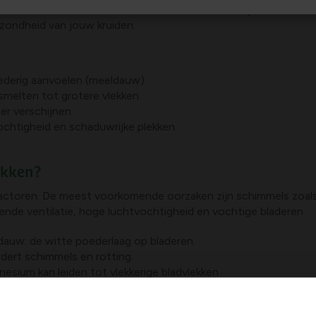
, maar ook mineralentekorten of zonverbranding kunnen ze vero
zondheid van jouw kruiden.
oederig aanvoelen (meeldauw).
melten tot grotere vlekken.
er verschijnen.
ochtigheid en schaduwrijke plekken.
ekken?
factoren. De meest voorkomende oorzaken zijn schimmels zoal
oende ventilatie, hoge luchtvochtigheid en vochtige bladeren.
auw: de witte poederlaag op bladeren.
dert schimmels en rotting.
esium kan leiden tot vlekkerige bladvlekken.
 kan witachtige verkleuring ontstaan op enkele plekken.