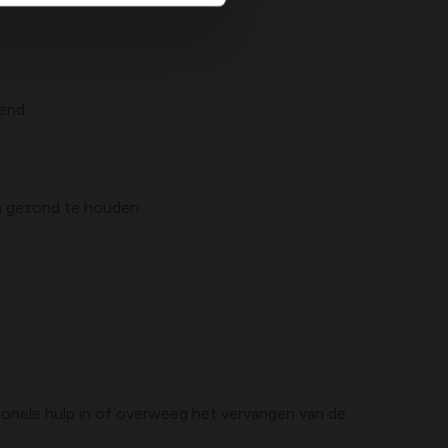
.
end.
um gezond te houden:
sionele hulp in of overweeg het vervangen van de