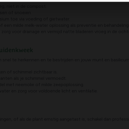
g, niet in de compost.
tsen of snoeien.
ium toe via voeding of gietwater.
 of een milde melk-water oplossing als preventie en behandeling
 zorg voor drainage en vermijd natte bladeren vroeg in de ocht
ruidenkweek
n snel te herkennen en te bestrijden en jouw munt en basilic
ken of schimmel zichtbaar is.
planten als je schimmel vermoedt.
del met neemolie of milde zeepoplossing.
ater en zorg voor voldoende licht en ventilatie.
gen, of als de plant ernstig aangetast is, schakel dan profes