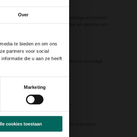
Over
ken. Munt toont vaker een poederachtige schimmel
atte omgevingen. Let op bladstructuur en geuren om
 media te bieden en om ons
ze partners voor social
nformatie die u aan ze heeft
de vochtigheid, ruik aan de bladgeuren en bekijk
Marketing
mbinatie efficiënt zijn. Hier zijn concrete
lle cookies toestaan