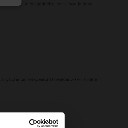
orzaken. In dit gedeelte leer jij hoe je deze
s Erysiphe cichoracearum (meeldauw) en andere