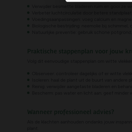
Verwijder besmette bladeren ruim en gooi ze we
Verbeter luchtcirculatie door betere standplaa
Voedingsaanpassingen: voeg calcium en magnes
Biologische bestrijding: neemolie bij schimmel,
Natuurlijke preventie: gebruik schone potgrond,
Praktische stappenplan voor jouw k
Volg dit eenvoudige stappenplan om witte vlekke
Observeer: controleer dagelijks of er witte vlek
Isoleren: haal de plant uit de buurt van andere 
Reinig: verwijder aangetaste bladeren en behan
Bescherm: pas water en licht aan; geef minder w
Wanneer professioneel advies?
Als de klachten aanhouden ondanks jouw inspannin
plant.