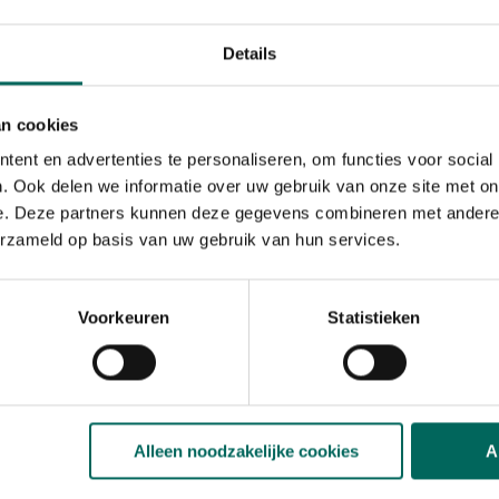
basilicum
Details
vertonen zij soms verschillende kenmerken in relatie tot vlek
t van duidelijke witte vlekjes die samen kunnen klonteren bij n
en.
an cookies
ent en advertenties te personaliseren, om functies voor social
. Ook delen we informatie over uw gebruik van onze site met on
e. Deze partners kunnen deze gegevens combineren met andere i
ap voor stap te werk gaan: inspecteer de bladeren, controleer 
erzameld op basis van uw gebruik van hun services.
un jij besluiten welke behandeling het meest effectief is.
ren en zorg voor betere ventilatie.
rkom water op de bladeren.
Voorkeuren
Statistieken
 calcium- en magnesiumrijk groenvoer.
e, biologische en eventueel chemische maatregelen kunnen in co
Alleen noodzakelijke cookies
A