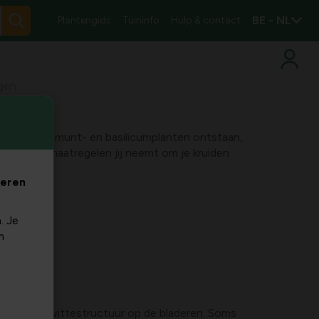
BE - NL
Plantengids
Tuininfo
Hulp & contact
ngen
tte vlekken op munt- en basilicumplanten ontstaan,
ffectieve maatregelen jij neemt om je kruiden
veren
. Je
m
of puntige wittestructuur op de bladeren. Soms