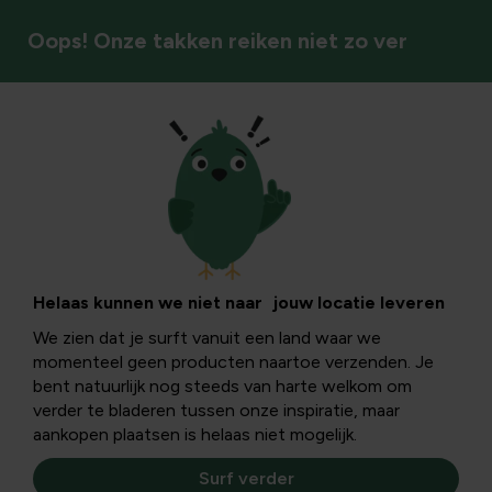
Oops! Onze takken reiken niet zo ver
Groenten
Tips bij het kweken
van reuze
Helaas kunnen we niet naar jouw locatie leveren
We zien dat je surft vanuit een land waar we
pompoenen (deel
momenteel geen producten naartoe verzenden. Je
bent natuurlijk nog steeds van harte welkom om
2)
verder te bladeren tussen onze inspiratie, maar
aankopen plaatsen is helaas niet mogelijk.
Surf verder
Om reuze pompoenen te kweken moeten een aantal