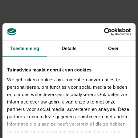
Toestemming
Details
Over
Tuinadvies maakt gebruik van cookies
We gebruiken cookies om content en advertenties te
personaliseren, om functies voor social media te bieden
en om ons websiteverkeer te analyseren. Ook delen we
Bestuiving
informatie over uw gebruik van onze site met onze
Correcte bestuiving is belangrijk. Laat dit niet over aan de
partners voor social media, adverteren en analyse. Deze
bijen, want dan mis je de kans op reuzenpompoenen. Om
partners kunnen deze gegevens combineren met andere
ervoor te zorgen dat de bijen en andere insecten geen
informatie die u aan ze heeft verstrekt of die ze hebben
kans krijgen worden bloemen altijd afgedekt met een
verzameld op basis van uw gebruik van hun services.
zakje. De avond voor de dag dat de vrouwelijke bloemen