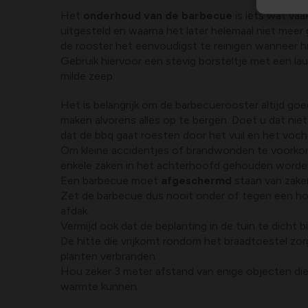
Het
onderhoud van de barbecue
is iets wat va
uitgesteld en waarna het later helemaal niet meer
de rooster het eenvoudigst te reinigen wanneer h
Gebruik hiervoor een stevig borsteltje met een l
milde zeep.
Het is belangrijk om de barbecuerooster altijd go
maken alvorens alles op te bergen. Doet u dat niet 
dat de bbq gaat roesten door het vuil en het voch
Om kleine accidentjes of brandwonden te voork
enkele zaken in het achterhoofd gehouden worde
Een barbecue moet
afgeschermd
staan van zaken
Zet de barbecue dus nooit onder of tegen een ho
afdak.
Vermijd ook dat de beplanting in de tuin te dicht b
De hitte die vrijkomt rondom het braadtoestel zor
planten verbranden.
Hou zeker 3 meter afstand van enige objecten die
warmte kunnen.