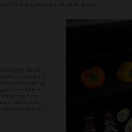
engd. Kruid ze op het einde met peper en zout.
en courgette van 0,5
en half uur trekken (ze
ervolgens af en dep ze
n geperst knoflook en
p een zachte gloed.
raden – alweer voor
en zout doet u pas op