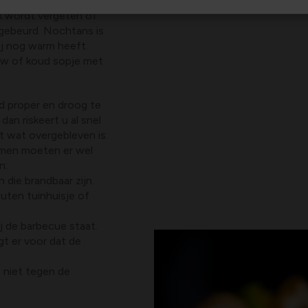
ak wordt vergeten of
 gebeurd. Nochtans is
ij nog warm heeft.
auw of koud sopje met
ed proper en droog te
dan riskeert u al snel
t wat overgebleven is.
omen moeten er wel
n:
 die brandbaar zijn.
uten tuinhuisje of
ij de barbecue staat.
gt er voor dat de
 niet tegen de