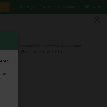
BE - NL
Plantengids
Tuininfo
Hulp & contact
zicht worden traditioneel vele barbecueavonden
 lekker op de BBQ maar ook groenten...
veren
. Je
m