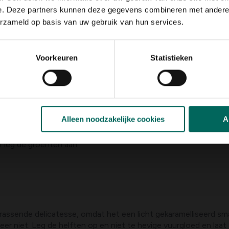
e. Deze partners kunnen deze gegevens combineren met andere i
 en paparika's zijn
erzameld op basis van uw gebruik van hun services.
r gelegd worden.
Voorkeuren
Statistieken
 tomaten, rapen, prei,
barbecue. Alvorens ze
(olijf)olie. Overdrijf
pelen op de kolen
Alleen noodzakelijke cookies
A
aadproces worden de
nten op een traag
of leg de groenten aan
ssende delicatesse, omdat het een licht gekaramelliseerd smaa
er niet. Leg de helften op en niet te hevige vuurgloed en laat z