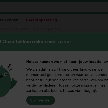
ten kopen
FAQ stopzetting
ten op de barbecue (uit eigen tuin)
 Onze takken reiken niet zo ver
Met de zomer in het vooruit
 barbecue
gegeven. Niet alleen vlees is
tuin)
Helaas kunnen we niet naar jouw locatie le
We zien dat je surft vanuit een land waar we
momenteel geen producten naartoe verzenden
bent natuurlijk nog steeds van harte welkom o
verder te bladeren tussen onze inspiratie, maar
aditioneel vele
aankopen plaatsen is helaas niet mogelijk.
of familie in de tuin
met heerlijke (zelf
Surf verder