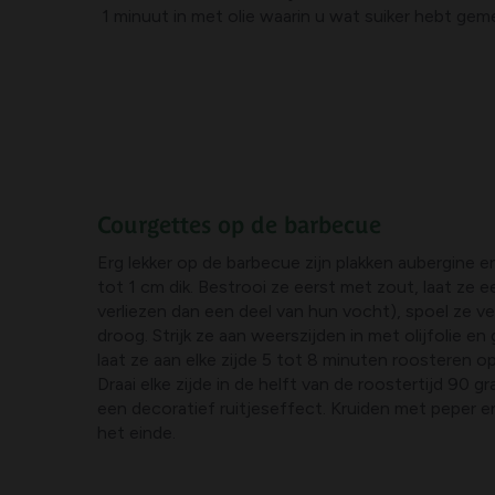
1 minuut in met olie waarin u wat suiker hebt gem
Courgettes op de barbecue
Erg lekker op de barbecue zijn plakken aubergine 
tot 1 cm dik. Bestrooi ze eerst met zout, laat ze e
verliezen dan een deel van hun vocht), spoel ze v
droog. Strijk ze aan weerszijden in met olijfolie e
laat ze aan elke zijde 5 tot 8 minuten roosteren o
Draai elke zijde in de helft van de roostertijd 90 g
een decoratief ruitjeseffect. Kruiden met peper 
het einde.