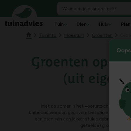
Tuin
Dier
Huis
Plan
Tuininfo
Moestuin
Groenten
Groen
Oops!
Groenten op de
(uit eigen 
Met de zomer in het vooruitzicht worden tr
barbecueavonden gegeven. Gezellig met vrienden 
genieten van een lekker stukje gebraden vlees 
geteelde) groentjes.