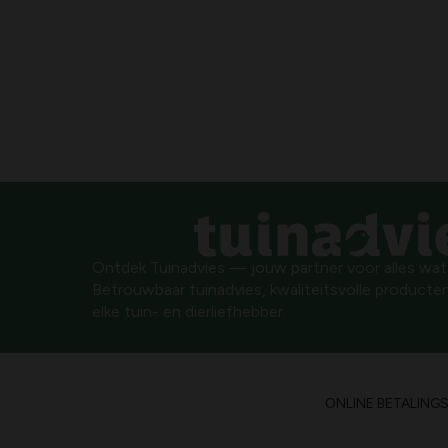
Ontdek Tuinadvies — jouw partner voor alles wat g
Betrouwbaar tuinadvies, kwaliteitsvolle producten
elke tuin- en dierliefhebber.
ONLINE BETALING