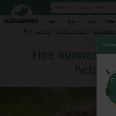
Tuin
Dier
Huis
Plan
Tuininfo
Dieren in de tuin
Zoogdieren
Oops!
Hoe kunnen we
helpen