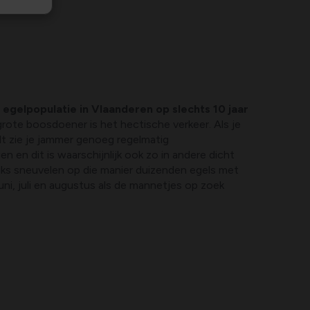
e
egelpopulatie in Vlaanderen op slechts 10 jaar
grote boosdoener is het hectische verkeer. Als je
dt zie je jammer genoeg regelmatig
en en dit is waarschijnlijk ook zo in andere dicht
ijks sneuvelen op die manier duizenden egels met
uni, juli en augustus als de mannetjes op zoek