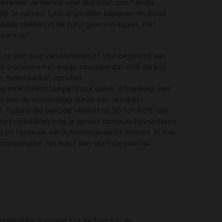
teriaal. Je kan de egel dus best een handje
 op te ruimen. Laat afgevallen bladeren en dood
aalde plakken in de tuin) gewoon liggen. Het
werk uit!
 op een bed van bladeren of stro begint hij aan
 is trouwens het enige zoogdier dat zich dankzij
, helemaal kan oprollen.
ag en lichaamstemperatuur dalen. Afhankelijk van
 kan de winterslaap duren van oktober-
 Tijdens die periode verliest hij 30 tot 40% van
ij het ontwaken mag je gerust opnieuw bijvoederen
n en opnieuw aan lichaamsgewicht winnen. In mei
topconditie zijn want dan start de paartijd.
akkelijke toegang tot de tuin zijn de