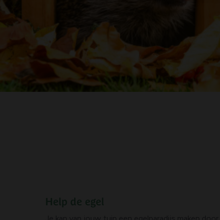
Help de egel
Je kan van jouw tuin een egelparadijs maken door 