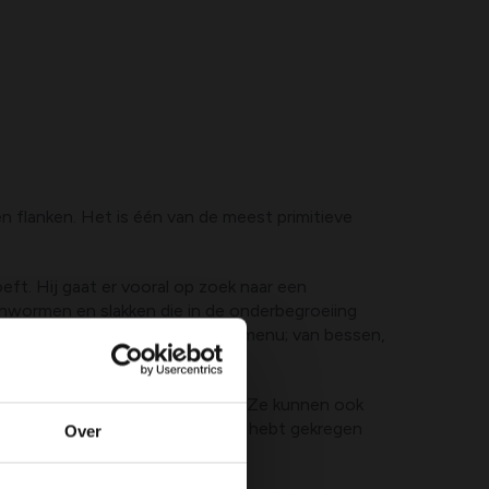
n flanken. Het is één van de meest primitieve
eft. Hij gaat er vooral op zoek naar een
enwormen en slakken die in de onderbegroeiing
 een muis of een kikker op het menu; van bessen,
ar horen en ruiken des te beter. Ze kunnen ook
n je makkelijk zien als je bezoek hebt gekregen
Over