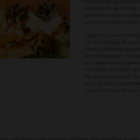
en ander droog plantenma
helpen door de tuin niet
plantenmateriaal (op bep
spaart ons ook heel wat 
Opgerold op een bolletje
zijn winterslaap. De egel
sterk ontwikkelde spieren
Zijn metabolisme, hartsl
de weersomstandigheden
november tot maart-april.
zijn lichaamsgewicht. B
want hij moet aansterke
moet hij immers terug in 
een paar eenvoudige ingrepen. Voedsel, schuilplaatsen en een m