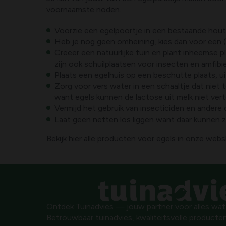
voornaamste noden.
Voorzie een egelpoortje in een bestaande houte
Heb je nog geen omheining, kies dan voor een (
Creëer een natuurlijke tuin en plant inheemse pl
zijn ook schuilplaatsen voor insecten en amfib
Plaats een egelhuis op een beschutte plaats, ui
Zorg voor vers water in een schaaltje dat niet te
want egels kunnen de lactose uit melk niet vert
Vermijd het gebruik van insecticiden en andere
Laat geen netten los liggen want daar kunnen ze
Bekijk hier alle producten voor egels in onze web
Ontdek Tuinadvies — jouw partner voor alles wat g
Betrouwbaar tuinadvies, kwaliteitsvolle producten