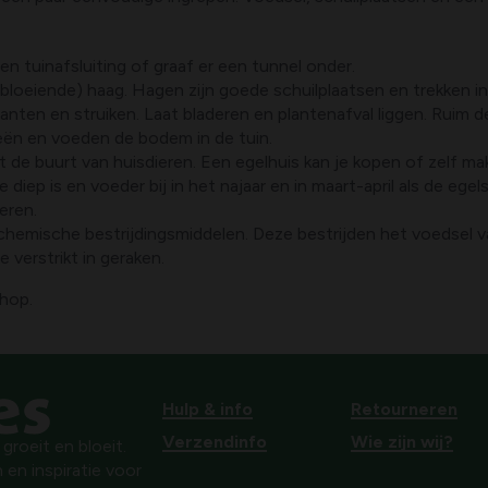
n tuinafsluiting of graaf er een tunnel onder.
bloeiende) haag. Hagen zijn goede schuilplaatsen en trekken i
anten en struiken. Laat bladeren en plantenafval liggen. Ruim de
ieën en voeden de bodem in de tuin.
t de buurt van huisdieren. Een egelhuis kan je kopen of zelf ma
 diep is en voeder bij in het najaar en in maart-april als de eg
eren.
 chemische bestrijdingsmiddelen. Deze bestrijden het voedsel v
 verstrikt in geraken.
shop.
Hulp & info
Retourneren
Verzendinfo
Wie zijn wij?
roeit en bloeit.
 en inspiratie voor