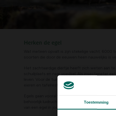
Herken de egel
Wat meteen opvalt is zijn stekelige vacht. 6000 
soorten die door de eeuwen heen nauwelijks is ve
Het zachtaardige diertje heeft zich weten aan te p
schuilplaats en naar voedsel. Als insecteneter e
leven. Voor de tuin en moestuin een goede zaak e
eieren en tafelrestjes is hij ook niet vies.
Egels gaan vooral ’s nachts op pad en leggen ged
behoorlijk luidruchtig zijn en laten grote, zwarte
Toestemming
van een egel in jouw tuin.