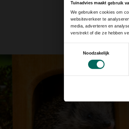
Tuinadvies maakt gebruik v
We gebruiken cookies om cont
websiteverkeer te analyseren
media, adverteren en analys
verstrekt of die ze hebben v
Toestemmingsselectie
Noodzakelijk