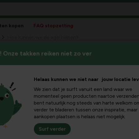
ten kopen
FAQ stopzetting
Hoe kunnen we de egel helpen?
 Onze takken reiken niet zo ver
Studies wijzen uit dat de egel
 de egel
gehalveerd is. Een grote boo
?
Helaas kunnen we niet naar jouw locatie le
We zien dat je surft vanuit een land waar we
momenteel geen producten naartoe verzenden
bent natuurlijk nog steeds van harte welkom o
verder te bladeren tussen onze inspiratie, maar
aankopen plaatsen is helaas niet mogelijk.
Surf verder