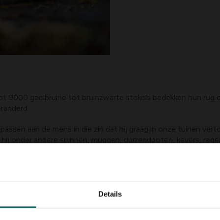
tot 9000 geelbruine tot bruinzwarte stekels bedekken hun rug e
randerd.
assen aan de mens in die zin dat hij graag in onze tuinen verto
et hij onder andere spinnen, muggen, duizendpoten, kevers, reg
n dus een graag geziene gast! In mindere mate staat nu en dan
urende de nacht een paar kilometer af. Ze zien niet zo goed ma
 uitwerpselen met resten van onverteerde insecten achter. Zo ka
Details