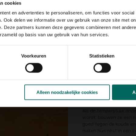
an cookies
ent en advertenties te personaliseren, om functies voor social
Egels in wintersla
. Ook delen we informatie over uw gebruik van onze site met on
Afhankelijk van de buit
e. Deze partners kunnen deze gegevens combineren met andere i
tot maart-april gaan ege
erzameld op basis van uw gebruik van hun services.
komen is het belangrijk
tussen juli en oktober. B
relatief
is. Ze slapen
ni
Voorkeuren
Statistieken
temperaturen boven de 1
kwaad om de egels bij t
hebben, zullen ze verhon
hun winterslaap worden 
voedsel, aangezien ze z
kan met speciaal egelvo
Alleen noodzakelijke cookies
A
in droge periodes ook zee
Als de temperatuur onde
wordt, bouwen ze een ne
goed tegen de koude en 
maken hun nest in een 