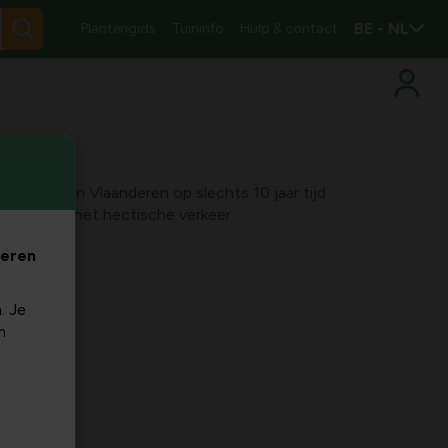
BE - NL
Plantengids
Tuininfo
Hulp & contact
populatie in Vlaanderen op slechts 10 jaar tijd
sdoener is het hectische verkeer.
veren
. Je
m