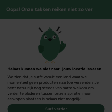
Oops! Onze takken reiken niet zo ver
Vogels
Lente-explosie:
lentebloeiers op
Helaas kunnen we niet naar jouw locatie leveren
We zien dat je surft vanuit een land waar we
balkon
momenteel geen producten naartoe verzenden. Je
bent natuurlijk nog steeds van harte welkom om
verder te bladeren tussen onze inspiratie, maar
In februari en maart bieden de meeste balkons, terrassen
aankopen plaatsen is helaas niet mogelijk.
of tuinen een somber aanzicht. Met kant en klare
lentebloeiers voorkom je een dreigend winterdipje.
Surf verder