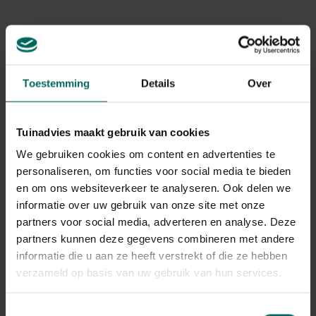
In februari en maart bieden de meeste balkons, terrassen
of tuinen een somber aanzicht. Met kant en klare
lentebloeiers voorkom je een dreigend winterdipje.
Wanneer je bovendien kiest voor knalkleuren is een
vrolijke explosie het gevolg…
Toestemming
Details
Over
Op springen
Tuinadvies maakt gebruik van cookies
Bloembollenkwekers hebben het afgelopen najaar bollen
geplant en opgekweekt in potjes. Vanaf januari staan ze,
We gebruiken cookies om content en advertenties te
in knop, klaar bij tuincentrum, bloemist of supermarkt om
personaliseren, om functies voor social media te bieden
snel te gaan bloeien. Wanneer de buitentemperatuur
en om ons websiteverkeer te analyseren. Ook delen we
boven nul is kun je ze gerust buiten zetten. Een
informatie over uw gebruik van onze site met onze
buitenkamer vol bloeiende bollen als tulpen, narcissen en
partners voor social media, adverteren en analyse. Deze
blauwe druifjes is bovendien in een mum van tijd
partners kunnen deze gegevens combineren met andere
gerealiseerd. Vul een grote pot of bak met potgrond en
informatie die u aan ze heeft verstrekt of die ze hebben
plant vervolgens de lentebloeiers (zonder kweekpotje).
verzameld op basis van uw gebruik van hun services.
Ook kun je een saai en kaal plekje in de tuin eenvoudig
wegwerken door ze in de volle grond te planten.
Toestemmingsselectie