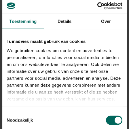
klaar om zelf een gezin te stichten.
Toestemming
Details
Over
Tuinadvies maakt gebruik van cookies
We gebruiken cookies om content en advertenties te
personaliseren, om functies voor social media te bieden
en om ons websiteverkeer te analyseren. Ook delen we
informatie over uw gebruik van onze site met onze
partners voor social media, adverteren en analyse. Deze
partners kunnen deze gegevens combineren met andere
informatie die u aan ze heeft verstrekt of die ze hebben
verzameld op basis van uw gebruik van hun services.
Wat eet een eekhoorn?
De eekhoorn is een
omnivoor
maar zijn dieet bestaat
Toestemmingsselectie
vooral uit plantaardige voeding. In de herfst geniet hij
Noodzakelijk
volop van het rijke aanbod noten en zaden, zoals