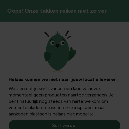
Oops! Onze takken reiken niet zo ver
Vogels
Eekhoorns in de
tuin: aantrekken en
Helaas kunnen we niet naar jouw locatie leveren
We zien dat je surft vanuit een land waar we
voederen
momenteel geen producten naartoe verzenden. Je
bent natuurlijk nog steeds van harte welkom om
verder te bladeren tussen onze inspiratie, maar
Met zijn riante pluimstaart en ronde kraalogen heeft de
aankopen plaatsen is helaas niet mogelijk.
eekhoorn een hoge aaibaarheidsfactor. Het is een vaste
bewoner van het bos maar duikt ook stiekem op in tuinen.
Surf verder