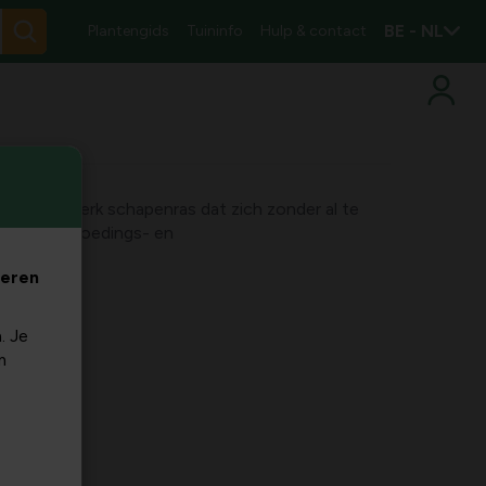
BE - NL
Plantengids
Tuininfo
Hulp & contact
sober en sterk schapenras dat zich zonder al te
chillende voedings- en
veren
. Je
m