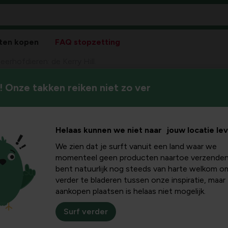
ten kopen
FAQ stopzetting
eerhofdieren: de Kerry Hill.
 Onze takken reiken niet zo ver
Het Kerry Hill schaap is een 
 de Kerry
veel moeite aanpast aan vers
omgevingsomstandigheden.
Helaas kunnen we niet naar jouw locatie le
We zien dat je surft vanuit een land waar we
momenteel geen producten naartoe verzenden
bent natuurlijk nog steeds van harte welkom o
verder te bladeren tussen onze inspiratie, maar
andacht vaak getrokken
aankopen plaatsen is helaas niet mogelijk.
 een unieke en
n ras afkomstig uit het
Surf verder