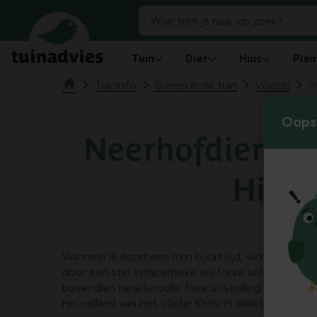
Tuin
Dier
Huis
Plan
Tuininfo
Dieren in de tuin
Vogels
N
Oops!
Neerhofdieren:
Hill.
Wanneer ik doorheen mijn buurt rijd, wordt mijn a
door een stel sympathieke vrij forse schapen met
bovendien karaktervolle fiere uitstraling. Het is ee
heuvelland van het stadje Kerry in Wales.