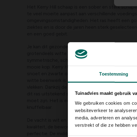
Het Kerry Hill schaap is een sober en sterk schape
te veel moeite aanpast aan verschillende voedings
omgevingsomstandigheden. Het ras heeft een g
ziektes en is door de jaren heen sterk geselectee
en een goed gebit.
Je kan dit gezonde schapenras vrijwel onmiddellij
grotendeels witte ras heeft enkele goedgeplaatst
symmetrische, scherp afgetekende zwarte vlekken 
mooie kop. Kerry Hill schapen hebben zwarte oog
snoet en zwarte oren die hoog op de opgeheven k
Toestemming
witte beenwerk is grof en sterk en ook voorzien 
vlekken. Dankzij de sterke poten en de stevig ges
Tuinadvies maakt gebruik v
dit ras uitstekend springen waardoor de afraster
moet zijn. Het is een ras met een wild karakter en
We gebruiken cookies om cont
knuffelbaar.
websiteverkeer te analyseren
media, adverteren en analys
De vacht is wit en compact en levert een zachte 
verstrekt of die ze hebben v
kwaliteit, de bewoners van ‘The Hills of Kerry’ spr
perfectie. De middelzware Kerry Hill schapen heb