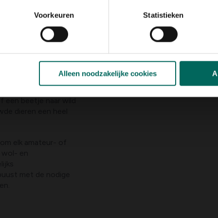
Voorkeuren
Statistieken
aanpast aan
apen wegen gemiddeld
jks
ntage van 97% en
t grootbrengen van
Alleen noodzakelijke cookies
A
aliteiten heeft dit ras
f een beetje naar wild
de dieren een heel
n om elk amateur- of
 wol- en
ijks
obuust met de nodige
en.