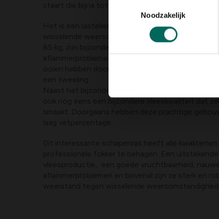
Toestemmingsselectie
staart die bijna tot aan de grond reikt.
Noodzakelijk
Het is een uistekend weideschaap dat zich goed 
wisselende weersomstandigheden. Kerry Hill sch
85 kg, zijn bijzonder vruchtbaar en kennen nauweli
aflammerproblemen. Ze hebben een lammerperce
ooien hebben doorgaans voldoende melk voor he
een tweeling.
Naast het bijzondere uiterlijk en de goede ouderkw
ook nog eens een bijzondere vleeskwaliteit dat zel
smaakt. Doorgaans hebben deze prachtige gebouw
laag vetpercentage.
Dit interessante schapenras heeft alle kwaliteite
professionele fokker te behagen. Een uitstekende
vleesproductie, een goede vruchtbaarheid, nauwel
aflammerproblemen en bovenal zijn ze sterk en r
weerstand tegen wisselende weersomstandighed