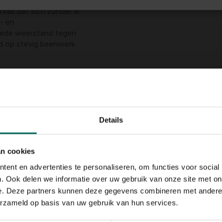
nras dat zich zonder al
- en
oede weerstand tegen
rd op stevig beenwerk
k herkennen. Het
e, min of meer
en dit vooral op de
vlekken, een zwarte
op zijn geplaatst. Het
Details
van de nodige zwarte
pierde achterhand kan
an cookies
ing minimum 140 cm
 dus niet echt
ent en advertenties te personaliseren, om functies voor social
. Ook delen we informatie over uw gebruik van onze site met on
e. Deze partners kunnen deze gegevens combineren met andere i
wol van uitstekende
erzameld op basis van uw gebruik van hun services.
eken zelf van zuivere
ben een lange brede