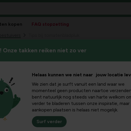
ten kopen
FAQ stopzetting
bestuivers
Tips bij tomatenbladpluk
 Onze takken reiken niet zo ver
Bladpluk heeft een positieve 
nbladpluk
tomatentrossen. In dit artike
werk gaat.
Helaas kunnen we niet naar jouw locatie le
We zien dat je surft vanuit een land waar we
momenteel geen producten naartoe verzenden
bent natuurlijk nog steeds van harte welkom o
verder te bladeren tussen onze inspiratie, maar
ken in de moestuin.
aankopen plaatsen is helaas niet mogelijk.
 stilaan beginnen
teloos de sappigste
Surf verder