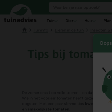
Tuin
Dier
Huis
Plan
Tuininfo
Dieren in de tuin
Insecten & 
Oops!
Tips bij tomate
De zomer draait op volle toeren - en dat is te mer
Wie in het voorjaar tomaten heeft gezaaid, kan nu
oogsten. Met een paar slimme tips
kweek je moei
en smakelijkste tomaten
.