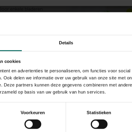
Door enkele bladeren
e nog rijpende
kelijk, maar bevordert
akt de plant gezonder
iet om vergeelde of
gt je tomatenplant
Details
an cookies
ent en advertenties te personaliseren, om functies voor social
. Ook delen we informatie over uw gebruik van onze site met on
e. Deze partners kunnen deze gegevens combineren met andere i
erzameld op basis van uw gebruik van hun services.
et goed zichtbaar zijn, vermijd je het best. Het zonlicht komt h
Voorkeuren
Statistieken
eischaar of schaartje kan helpen bij het verwijderen van de ove