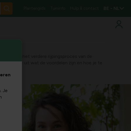
BE - NL
Plantengids
Tuininfo
Hulp & contact
invloed op het verdere rijpingsproces van de
l leggen we uit wat de voordelen zijn en hoe je te
veren
. Je
m