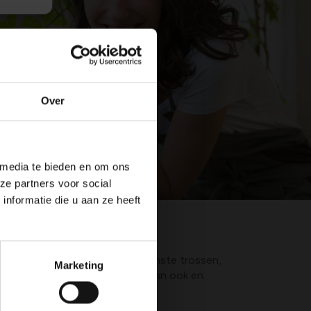
Over
 media te bieden en om ons
ze partners voor social
nformatie die u aan ze heeft
ierdoor moeilijk tot bij de binnenste trossen,
Marketing
rtollige bladeren. Met de hand kan ook en