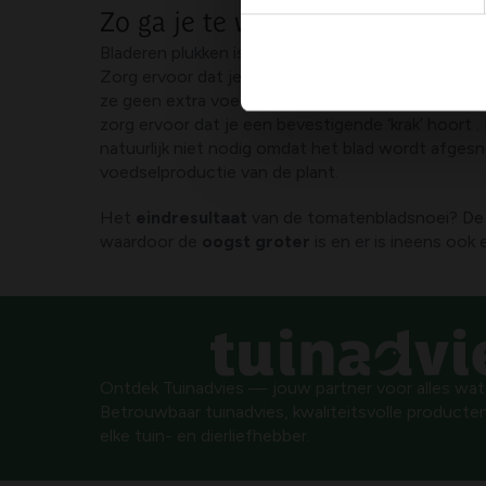
Zo ga je te werk
Bladeren plukken is vrij eenvoudig. Zoek naar jong
Zorg ervoor dat je niet te veel kracht gebruikt 
ze geen extra voedingsstoffen meer afnemen van d
zorg ervoor dat je een bevestigende ‘krak’ hoort .
natuurlijk niet nodig omdat het blad wordt afges
voedselproductie van de plant.
Het
eindresultaat
van de tomatenbladsnoei? De
waardoor de
oogst groter
is en er is ineens ook
Ontdek Tuinadvies — jouw partner voor alles wat g
Betrouwbaar tuinadvies, kwaliteitsvolle producten
elke tuin- en dierliefhebber.