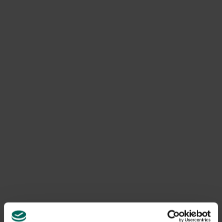
Wat is hooikoorts nu precies?
Hooikoorts of Allergene Rhinitis wordt veroorzaakt door
het stuifmeel van grassen, planten of bomen. Dit
stuifmeel (of pollen) zorgt ervoor dat het lichaam
antistoffen maakt tegen. Het menselijk lichaam reageert
automatisch door anitlichamen aan te maken, omdat dit
juist de manier is om te genezen van een ziekte. De pollen
vormen echter geen bedreiging voor de mens, maar toch
reageert het menselijk lichaam hierop. Zo krijg je een
reactie alsof je ziek bent.