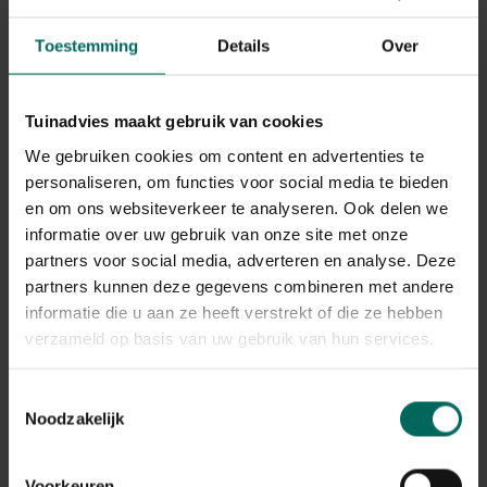
Symptomen van hooikoorts zijn prikkelingen in de neus,
niesbuien, lopende neus, een opgeblazen gevoel,
Toestemming
Details
Over
hoofdpijn en verminderde smaak en geur, irritatie aan
ogen, …
Tuinadvies maakt gebruik van cookies
Heb je last van jeuk of irritatie aan ogen, ga er dan zeker
niet aan wvrijven, want dat maakt het alleenmaar erger.
We gebruiken cookies om content en advertenties te
personaliseren, om functies voor social media te bieden
Om contact met het stuifmeel te beperken zijn er
en om ons websiteverkeer te analyseren. Ook delen we
verschillende tips die de aanvallen kunnen beperken:
informatie over uw gebruik van onze site met onze
partners voor social media, adverteren en analyse. Deze
Maai het gras tijdig, zodat het niet de kans krijg om in
partners kunnen deze gegevens combineren met andere
bloei te komen.
Probeer om overdag binnen te blijven, want overdag is
informatie die u aan ze heeft verstrekt of die ze hebben
er meer stuifmeel aanwezig in de lucht dan 's morgens
verzameld op basis van uw gebruik van hun services.
vroeg.
Wanneer je gaat slapen, kleed je dan om in een andere
Toestemmingsselectie
ruimte, zo blijft de slaapkamer pollenvrij.
Noodzakelijk
Gewassen kledij droog je best niet buiten in het
hooikoortsseizoen. Zo haal je er alleen maar meer in
huis.
Voorkeuren