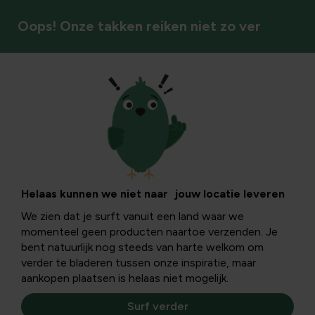
Oops! Onze takken reiken niet zo ver
Insecten & bestuivers
Opgelet voor de
Ambrosia
Helaas kunnen we niet naar jouw locatie leveren
We zien dat je surft vanuit een land waar we
hooikoortsplant
momenteel geen producten naartoe verzenden. Je
bent natuurlijk nog steeds van harte welkom om
verder te bladeren tussen onze inspiratie, maar
De Ambrosia is een plant die bij hooikoortspatiënten als
aankopen plaatsen is helaas niet mogelijk.
verschrikkelijk wordt omschreven. En terecht want
eigenlijk hoort deze plant niet thuis in onze contreien.
Surf verder