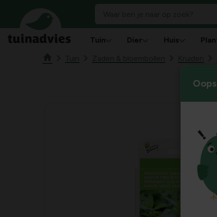
Tuin
Dier
Huis
Plan
Tuin
Zaden & bloembollen
Kruiden
Oops!