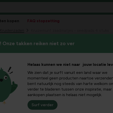
ten kopen
FAQ stopzetting
Kruidenzaden
Kruizemunt zaadmatjes - seedpads 4 stuks
 Onze takken reiken niet zo ver
Kruizemunt z
92
2,
Helaas kunnen we niet naar jouw locatie le
We zien dat je surft vanuit een land waar we
momenteel geen producten naartoe verzenden
bent natuurlijk nog steeds van harte welkom o
verder te bladeren tussen onze inspiratie, maar
aankopen plaatsen is helaas niet mogelijk.
Surf verder