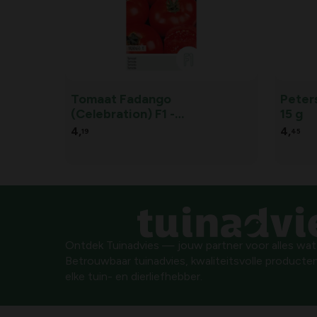
Tomaat Fadango
Peters
(Celebration) F1 -
15 g
Lycopersicon lycopersicum
4,
4,
19
45
Ontdek Tuinadvies — jouw partner voor alles wat g
Betrouwbaar tuinadvies, kwaliteitsvolle producten
elke tuin- en dierliefhebber.