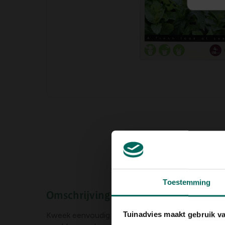
Toestemming
Omschrijving
Tuinadvies maakt gebruik v
Kweek eenvoudig zelf
kruizemunt
met deze
voo