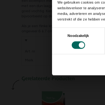
een bloempot met fijne potgrond en leg daarop e
We gebruiken cookies om cont
met een dun laagje grond. Plaats de pot op een s
websiteverkeer te analyseren
goed vochtig. Kies bij voorkeur een licht plaats b
media, adverteren en analys
bijvoorbeeld op de vensterbank.
verstrekt of die ze hebben v
Als je een flinke kruidenplant wenst, dan kan je be
Toestemmingsselectie
ongeveer 6 à 7 cm lang zijn, voorzichtig verplant
Noodzakelijk
Product informa
Art. nr.
200133736
Merk
BUZZY seeds
Gerelateerde Producten