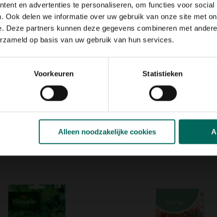
en zaadschijfje. Bedek het
ent en advertenties te personaliseren, om functies voor social
choteltje en maak de aarde
. Ook delen we informatie over uw gebruik van onze site met on
ij een temperatuur van 20°C,
e. Deze partners kunnen deze gegevens combineren met andere i
erzameld op basis van uw gebruik van hun services.
st de jonge plantjes, als ze
en in een grote bloempot.
Voorkeuren
Statistieken
tie
Alleen noodzakelijke cookies
A