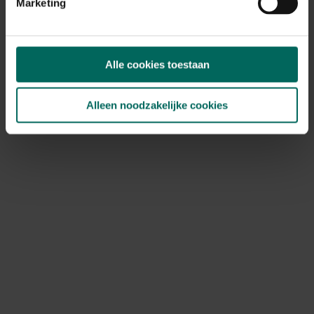
Marketing
Lycopersicon lycopersicum
4,
19
Alle cookies toestaan
Alleen noodzakelijke cookies
Paprika Rode Hoorn - Peperone Corno Rosso
2,
33