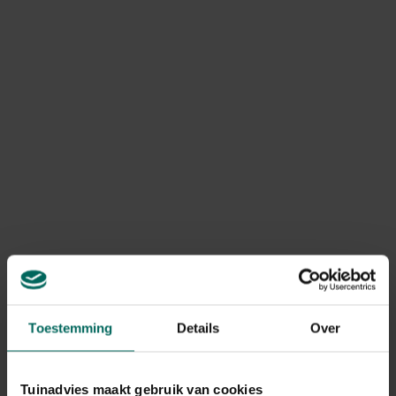
Art. nr.
200268076
Merk
Franchi
Gerelateerde Producten
Toestemming
Details
Over
Tuinadvies maakt gebruik van cookies