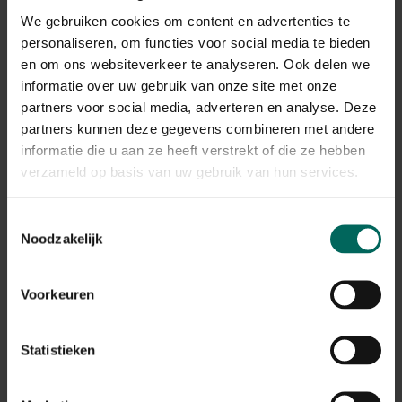
We gebruiken cookies om content en advertenties te
Peterselie Italiaanse reuzen - 15 g
personaliseren, om functies voor social media te bieden
4,
en om ons websiteverkeer te analyseren. Ook delen we
45
informatie over uw gebruik van onze site met onze
partners voor social media, adverteren en analyse. Deze
partners kunnen deze gegevens combineren met andere
informatie die u aan ze heeft verstrekt of die ze hebben
verzameld op basis van uw gebruik van hun services.
Toestemmingsselectie
Noodzakelijk
Voorkeuren
Statistieken
Tomaat Fadango (Celebration) F1 -