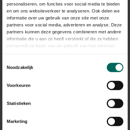
De verwerking van de retours kan momenteel iets langer
personaliseren, om functies voor social media te bieden
duren, maar alle terugbetalingen worden correct
en om ons websiteverkeer te analyseren. Ook delen we
afgehandeld.
informatie over uw gebruik van onze site met onze
Terugbetalingen gebeuren via dezelfde betaalmethode
partners voor social media, adverteren en analyse. Deze
die werd gebruikt bij het plaatsen van de bestelling.
partners kunnen deze gegevens combineren met andere
informatie die u aan ze heeft verstrekt of die ze hebben
Wat met mijn garantie op
verzameld op basis van uw gebruik van hun services.
aangekochte producten na de
stopzetting?
Toestemmingsselectie
Noodzakelijk
De wettelijke garantie en eventuele fabrieksgarantie
blijven geldig, ook na de stopzetting van de webshop.
Na de stopzetting vragen we je vriendelijk om contact
Voorkeuren
op te nemen via de contactgegevens die vermeld staan
op de factuur van je bestelling. Zorg er daarom voor dat
je deze factuur goed bewaart.
Statistieken
Ik heb nog een tegoedbon, kan ik
Marketing
deze nog gebruiken?