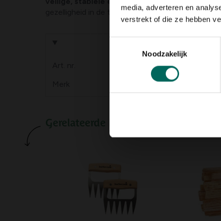
veilige, stabiele en verhoogde plaats
. Zo creë
media, adverteren en analys
gezelligheid in de tuin.
verstrekt of die ze hebben v
Toestemmingsselectie
Product informa
Noodzakelijk
Art. nr.
200137983
Merk
Esschert Design
Gerelateerde Producten