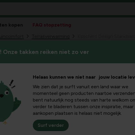
ten kopen
FAQ stopzetting
tuincomfort
Terrasverwarming
Esschert Design Standaar
 Onze takken reiken niet zo ver
Esschert Design
59
18,
fakkel
Helaas kunnen we niet naar jouw locatie le
We zien dat je surft vanuit een land waar we
momenteel geen producten naartoe verzenden
bent natuurlijk nog steeds van harte welkom o
verder te bladeren tussen onze inspiratie, maar
aankopen plaatsen is helaas niet mogelijk.
Surf verder