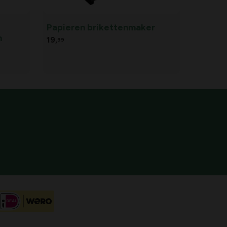
Papieren brikettenmaker
m
19,
99