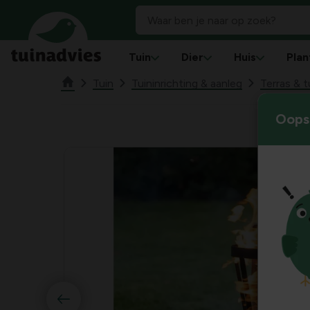
Tuin
Dier
Huis
Plan
Tuin
Tuininrichting & aanleg
Terras & 
Oops!