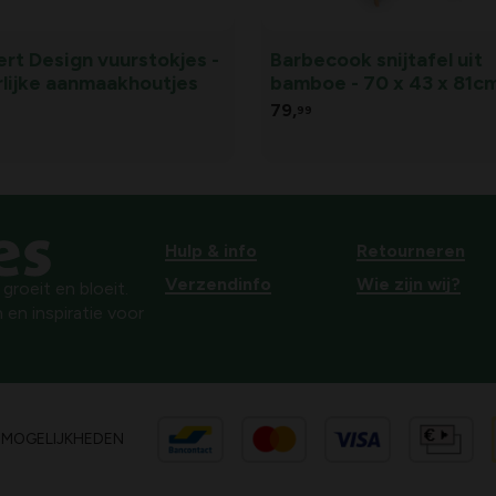
rt Design vuurstokjes -
Barbecook snijtafel uit
rlijke aanmaakhoutjes
bamboe - 70 x 43 x 81c
79,
99
Hulp & info
Retourneren
Verzendinfo
Wie zijn wij?
roeit en bloeit.
 en inspiratie voor
SMOGELIJKHEDEN