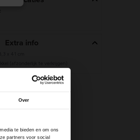
t
Extra info
8,3 x 41 cm
el (afzonderlijk te verkrijgen)
Over
 media te bieden en om ons
ze partners voor social