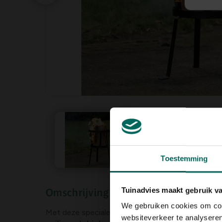
Toestemming
Tuinadvies maakt gebruik v
Omschrijving
We gebruiken cookies om cont
Met deze speciale standaard van
Esschert Desig
websiteverkeer te analyseren