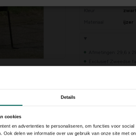
Kleur
zwar
Materiaal
ijzer
Afmetingen: 29,6 x 2
Exclusief Zweedse fakk
Details
an cookies
ent en advertenties te personaliseren, om functies voor social
n
krijgen Zweedse fakkels
een
. Ook delen we informatie over uw gebruik van onze site met on