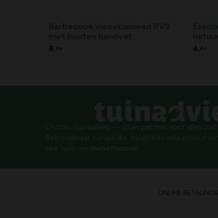
Barbecook vleesklauwen RVS
Essche
met houten handvat
natuu
8,
4,
99
64
Ontdek Tuinadvies — jouw partner voor alles wat g
Betrouwbaar tuinadvies, kwaliteitsvolle producten
elke tuin- en dierliefhebber.
ONLINE BETALING