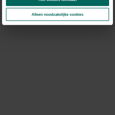
Alleen noodzakelijke cookies
Zichtbreeknet / privacynet donkergroen - 50
x 1,8 m
189,
99