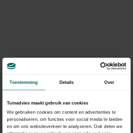
komen.
Het vierkant zeil is
voorzien van 4 verstevigde
bevestigingsringen
zodat het makkelijk tussen 4
punten kan worden opgehangen met de bijgeleverde
Toon meer
touwen. In de tuin, op het dakterras of zelf boven het
tentendorp op de festivalweide... dit handige zeil zorgt
overal voor schaduw.
Product informatie
Na de zomer kan het zeil opnieuw compact worden
Art. nr.
200268371
opgeborgen in de transparante draagtas met rits.
Levering
Toestemming
Details
Over
Levering aan huis
Tuinadvies maakt gebruik van cookies
We gebruiken cookies om content en advertenties te
Gerelateerde Producten
personaliseren, om functies voor social media te bieden
en om ons websiteverkeer te analyseren. Ook delen we