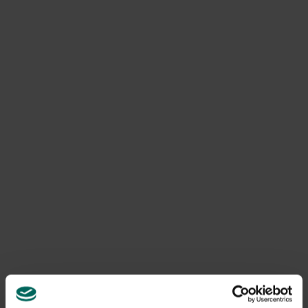
Het is gemakkelijk te bevestigen met de juiste clips en is
UV-bestendig behandeld voor een langere levensduur!
Product informatie
Art. nr.
200267163
Merk
Verdemax
Levering
Levering aan huis
Gerelateerde Producten