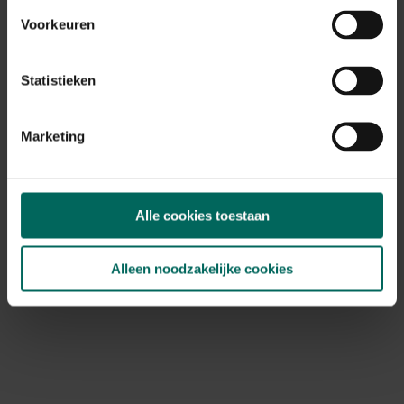
Voorkeuren
Statistieken
Marketing
Alle cookies toestaan
Alleen noodzakelijke cookies
Schermgaas Avoida donkergroen - 300 cm
9,
99