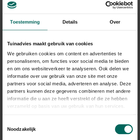
Toestemming
Details
Over
Tuinadvies maakt gebruik van cookies
We gebruiken cookies om content en advertenties te
personaliseren, om functies voor social media te bieden
en om ons websiteverkeer te analyseren. Ook delen we
informatie over uw gebruik van onze site met onze
partners voor social media, adverteren en analyse. Deze
partners kunnen deze gegevens combineren met andere
informatie die u aan ze heeft verstrekt of die ze hebben
Zichtbreeknet / privacynet donkergroen - 25
verzameld op basis van uw gebruik van hun services.
x 1,5 m
119,
-
Toestemmingsselectie
Noodzakelijk