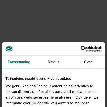
bonte vliegenvangers en roodstaarten.
Het zijpaneel van deze kast opent met gemak voor het
reinigen van de kast. Zowel
het schuinaflopende dak
Toon meer
en één helft van de kast zijn behandeld met
een groene
patine
om het geheel nog natuurlijker en attractiever te
maken. De ophangplaat is gemaakt uit
duurzaam
Product informatie
gerecycleerd kunststof
en is extra sterk.
Art. nr.
200290065
Levering
Toestemming
Details
Over
Levering aan huis
Tuinadvies maakt gebruik van cookies
We gebruiken cookies om content en advertenties te
Gerelateerde Producten
personaliseren, om functies voor social media te bieden
en om ons websiteverkeer te analyseren. Ook delen we
informatie over uw gebruik van onze site met onze