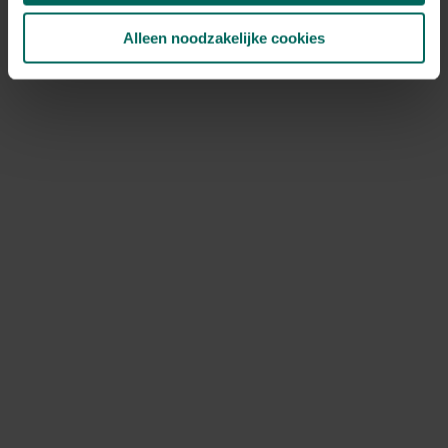
Alleen noodzakelijke cookies
Paal voor vogelhuisje of voederschuur - zwart
21,
50