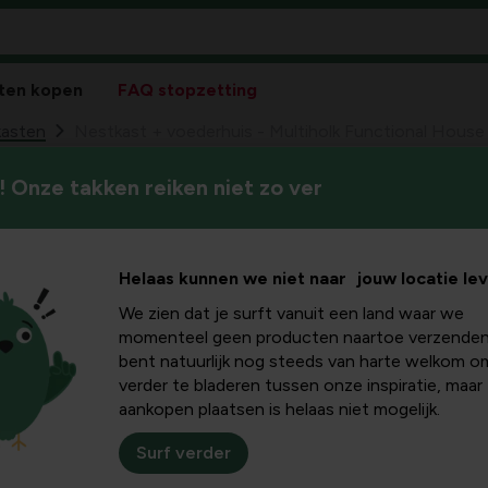
ten kopen
FAQ stopzetting
asten
Nestkast + voederhuis - Multiholk Functional House
 Onze takken reiken niet zo ver
Nestkast + voede
50
64,
House
Helaas kunnen we niet naar jouw locatie le
We zien dat je surft vanuit een land waar we
momenteel geen producten naartoe verzenden
bent natuurlijk nog steeds van harte welkom o
verder te bladeren tussen onze inspiratie, maar
aankopen plaatsen is helaas niet mogelijk.
Surf verder