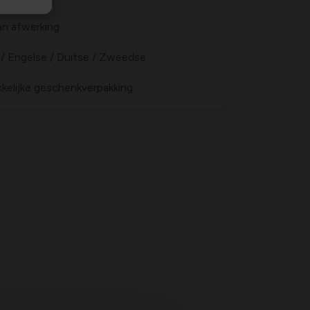
nten
an afwerking
 / Engelse / Duitse / Zweedse
kkelijke geschenkverpakking