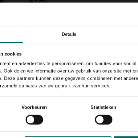
Details
 naar het model van de
zoals men ze ziet in
an cookies
ent en advertenties te personaliseren, om functies voor social
. Ook delen we informatie over uw gebruik van onze site met on
gelvoer
. Het compartiment is
e. Deze partners kunnen deze gegevens combineren met andere i
 waardoor 2 soorten voedsel
erzameld op basis van uw gebruik van hun services.
je tot een druk bezochte
eningen zijn bereikbaar via
ne tuinvogels. De ronde
id worden op het moment dat
Voorkeuren
Statistieken
tie
mpartimenten kan in een
ens als bodem voor het