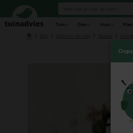
Tuin
Dier
Huis
Plan
Dier
Dieren in de tuin
Vogels
Nestk
Oops!