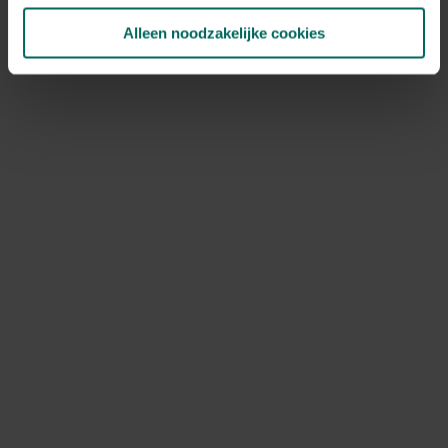
Alleen noodzakelijke cookies
Zwaluw nestkast voor huiszwaluw -
Zwaluwnest voor huiszwaluw - enkel
15,
99