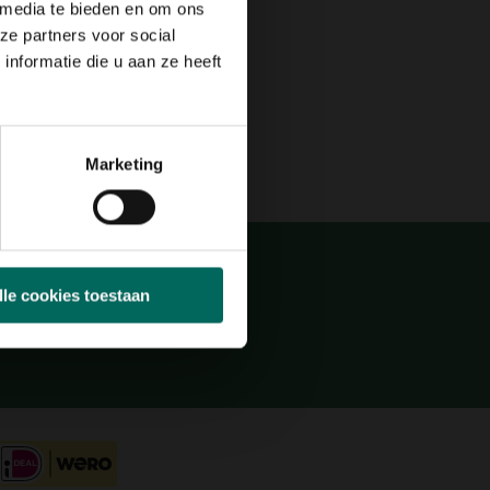
 media te bieden en om ons
Max. 120 cm
ze partners voor social
nformatie die u aan ze heeft
N
JUL
AUG
SEP
OKT
NOV
DEC
Marketing
lle cookies toestaan