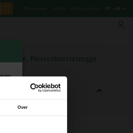
BE - NL
Plantengids
Tuininfo
Hulp & contact
e zegge, Flessenborstelzegge
a
veren
nt eigenschappen
. Je
m
Bladkleur
groen
Over
Habitat
vochtige bodem
Max. groeihoogte