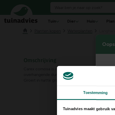
Tuin
Dier
Huis
Plan
Planten kopen
Waterplanten
Langhari
Oops!
Omschrijving
Carex comosa is inheems in Noord-Amerika. Vormt een pol van lichtgroene,
overhangende dunne bladeren en bloeiende geelg
Groeit in natte gronden maar het is ook een soort
Toestemming
Tuinadvies maakt gebruik v