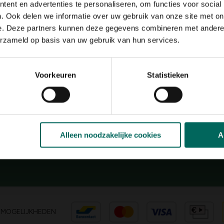
ent en advertenties te personaliseren, om functies voor social
zon, halfschaduw
. Ook delen we informatie over uw gebruik van onze site met on
Bloeiperiode
e. Deze partners kunnen deze gegevens combineren met andere i
JAN
FEB
MAA
APR
MEI
JU
erzameld op basis van uw gebruik van hun services.
Speciale kenmerken
kuipplant
Voorkeuren
Statistieken
Hulp & info
Retourneren
Alleen noodzakelijke cookies
A
Verzendinfo
Wie zijn wij?
roeit en bloeit.
 en inspiratie voor
SMOGELIJKHEDEN