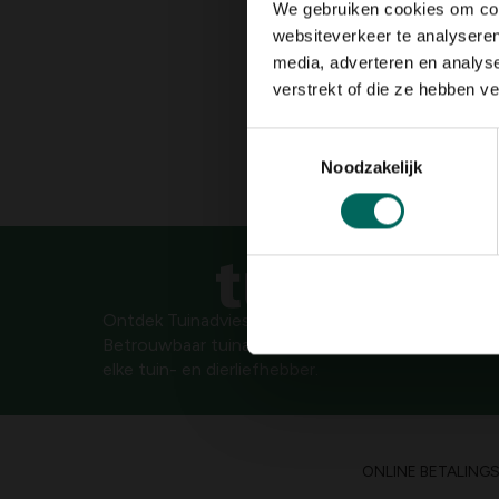
We gebruiken cookies om cont
websiteverkeer te analyseren
media, adverteren en analys
verstrekt of die ze hebben v
Toestemmingsselectie
Noodzakelijk
Ontdek Tuinadvies — jouw partner voor alles wat g
Betrouwbaar tuinadvies, kwaliteitsvolle producten
elke tuin- en dierliefhebber.
ONLINE BETALING