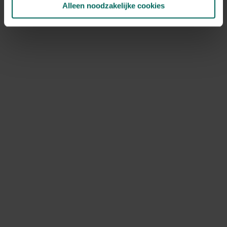
Alleen noodzakelijke cookies
NOV
DEC
Speciale kenmerken
snijbloem, vlinders aantrekken, in groep
planten
Ontdek Tuinadvies — jouw partner voor alles wat groeit
en bloeit. Betrouwbaar tuinadvies, kwaliteitsvolle
producten en inspiratie voor elke tuin- en dierliefhebber.
Hulp & info
Retourneren
Verzendinfo
Wie zijn wij?
ONLINE BETALINGSMOGELIJKHEDEN