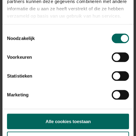
Plant eigenschappen
partners kunnen deze gegevens combineren met andere
informatie die u aan ze heeft verstrekt of die ze hebben
Bloeikleur
verzameld op basis van uw gebruik van hun services.
paars
Bladkleur
Toestemmingsselectie
groen
Noodzakelijk
Winterhardheid
goed winterhard
Voorkeuren
Habitat
normale bodem, vochtige bodem
Standplaats
Statistieken
zon, halfschaduw
Max. groeihoogte
Max. 120 cm
Marketing
Ph bodem
neutraal
Bloeiperiode
Alle cookies toestaan
JAN
FEB
MAA
APR
MEI
JUN
JUL
AUG
SEP
OKT