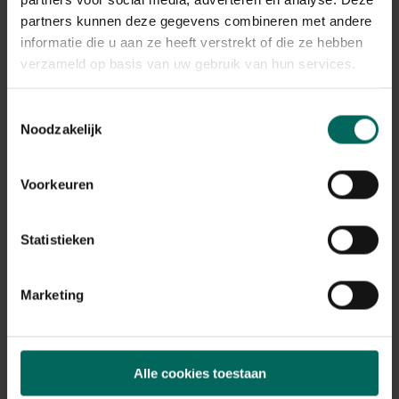
Plant eigenschappen
partners kunnen deze gegevens combineren met andere
Bloeikleur
informatie die u aan ze heeft verstrekt of die ze hebben
violetblauw
verzameld op basis van uw gebruik van hun services.
Bladkleur
groen
Toestemmingsselectie
Noodzakelijk
Winterhardheid
goed winterhard
Habitat
Voorkeuren
droge bodem, normale bodem, stenige
bodem
Standplaats
Statistieken
zon
Max. groeihoogte
Max. 70 cm
Marketing
Ph bodem
kalkminnend, neutraal
Bloeiperiode
Alle cookies toestaan
JAN
FEB
MAA
APR
MEI
JUN
JUL
AUG
SEP
OKT