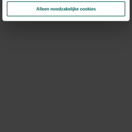
Alleen noodzakelijke cookies
NOV
DEC
Speciale kenmerken
snijbloem, bijen aantrekken, vlinders
aantrekken, aromatisch, rotsplanten,
tuinkruid
Ontdek Tuinadvies — jouw partner voor alles wat groeit
en bloeit. Betrouwbaar tuinadvies, kwaliteitsvolle
producten en inspiratie voor elke tuin- en dierliefhebber.
Hulp & info
Retourneren
Verzendinfo
Wie zijn wij?