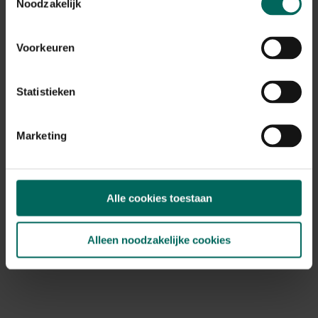
Noodzakelijk
Habitat
normale bodem, vochtige bodem
Standplaats
Voorkeuren
halfschaduw, schaduw
Max. groeihoogte
Statistieken
Max. 10 cm
Ph bodem
zuurminnend
Marketing
Bloeiperiode
JAN
FEB
MAA
APR
MEI
JUN
JUL
AUG
SEP
OKT
Alle cookies toestaan
NOV
DEC
Alleen noodzakelijke cookies