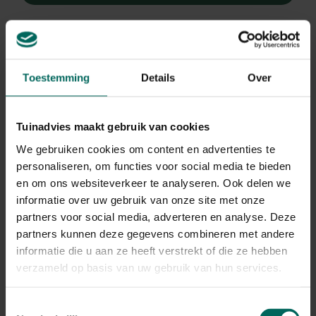
Toestemming
Details
Over
Tuinadvies maakt gebruik van cookies
Hartlelie
We gebruiken cookies om content en advertenties te
Hosta 'Pandora's Box'
personaliseren, om functies voor social media te bieden
en om ons websiteverkeer te analyseren. Ook delen we
Plant eigenschappen
informatie over uw gebruik van onze site met onze
partners voor social media, adverteren en analyse. Deze
Bloeikleur
paars
partners kunnen deze gegevens combineren met andere
informatie die u aan ze heeft verstrekt of die ze hebben
Bladkleur
groen
verzameld op basis van uw gebruik van hun services.
Winterhardheid
goed winterhard
Toestemmingsselectie