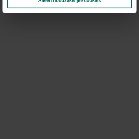
Alleen noodzakelijke cookies
NOV
DEC
Speciale kenmerken
snijbloem, bijen aantrekken
Ontdek Tuinadvies — jouw partner voor alles wat groeit
en bloeit. Betrouwbaar tuinadvies, kwaliteitsvolle
producten en inspiratie voor elke tuin- en dierliefhebber.
Hulp & info
Retourneren
Verzendinfo
Wie zijn wij?
ONLINE BETALINGSMOGELIJKHEDEN