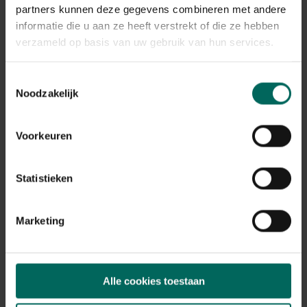
Plant eigenschappen
partners kunnen deze gegevens combineren met andere
informatie die u aan ze heeft verstrekt of die ze hebben
Bloeikleur
paars, zwart
verzameld op basis van uw gebruik van hun services.
Bladkleur
blauw-groen
Toestemmingsselectie
Noodzakelijk
Winterhardheid
goed winterhard
Habitat
Voorkeuren
droge bodem, normale bodem, stenige
bodem
Statistieken
Standplaats
zon
Max. groeihoogte
Marketing
Max. 50 cm
Ph bodem
kalkminnend, neutraal
Alle cookies toestaan
Bloeiperiode
JAN
FEB
MAA
APR
MEI
JUN
JUL
AUG
SEP
OKT