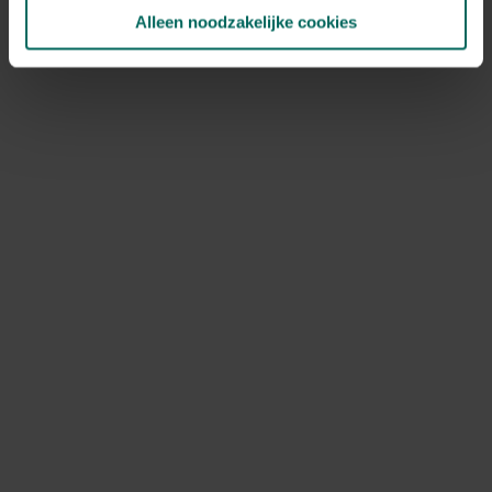
Alleen noodzakelijke cookies
NOV
DEC
Speciale kenmerken
snijbloem, bijen aantrekken, vlinders
aantrekken
Ontdek Tuinadvies — jouw partner voor alles wat groeit
en bloeit. Betrouwbaar tuinadvies, kwaliteitsvolle
producten en inspiratie voor elke tuin- en dierliefhebber.
Hulp & info
Retourneren
Verzendinfo
Wie zijn wij?