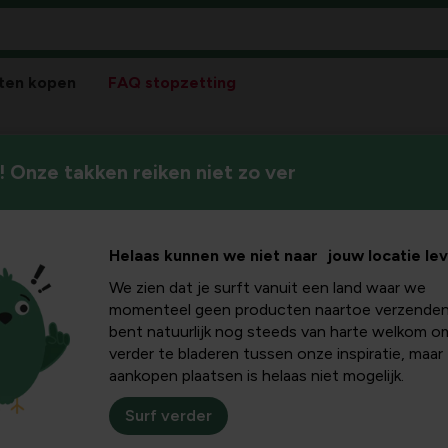
ten kopen
FAQ stopzetting
 Onze takken reiken niet zo ver
Helaas kunnen we niet naar jouw locatie le
We zien dat je surft vanuit een land waar we
Pla
momenteel geen producten naartoe verzenden
bent natuurlijk nog steeds van harte welkom o
Bloeikleur
verder te bladeren tussen onze inspiratie, maar
violetblauw
aankopen plaatsen is helaas niet mogelijk.
Winterhardheid
Surf verder
goed winterhard