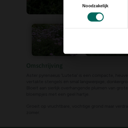
Noodzakelijk
Omschrijving
Aster pyrenaeus 'Lutetia' is een compacte, heuv
vertakte stengels en smal langwerpige, donkergr
Bloeit aan sierlijk overhangende pluimen van grot
bloempjes met een geel hartje.
Groeit op vruchtbare, vochtige grond maar verdra
zomer.