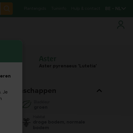
BE - NL
Plantengids
Tuininfo
Hulp & contact
Aster
Aster pyrenaeus 'Lutetia'
veren
nt eigenschappen
. Je
m
Bladkleur
groen
Habitat
droge bodem, normale
bodem