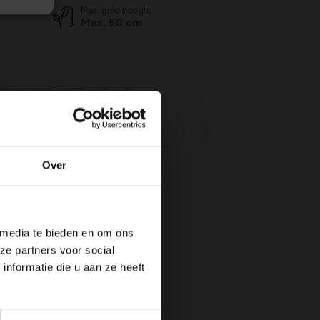
Max. groeihoogte
Max. 50 cm
N
JUL
AUG
SEP
OKT
NOV
DEC
rekken,
Over
 media te bieden en om ons
ze partners voor social
nformatie die u aan ze heeft