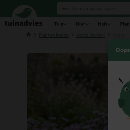
Tuin
Dier
Huis
Plan
Planten kopen
Vaste planten
Aster
Oops!