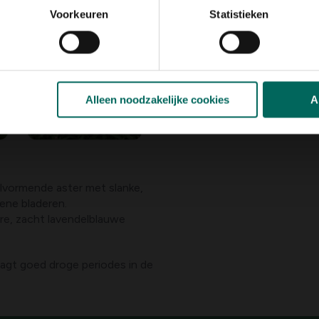
Voorkeuren
Statistieken
Alleen noodzakelijke cookies
A
elvormende aster met slanke,
oene bladeren.
ere, zacht lavendelblauwe
agt goed droge periodes in de