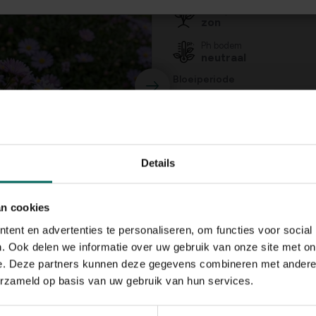
Standplaats
zon
Ph bodem
neutraal
Bloeiperiode
JAN
FEB
MAA
APR
MEI
JU
Speciale kenmerken
snijbloem, bijen aant
vlinders aantrekken
Details
an cookies
ent en advertenties te personaliseren, om functies voor social
. Ook delen we informatie over uw gebruik van onze site met on
e. Deze partners kunnen deze gegevens combineren met andere i
erzameld op basis van uw gebruik van hun services.