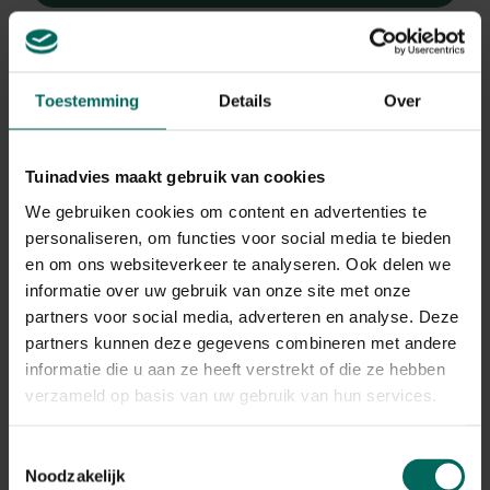
Engels gras
Toestemming
Details
Over
Armeria maritima 'Schöne von Fellbach'
Plant eigenschappen
Tuinadvies maakt gebruik van cookies
We gebruiken cookies om content en advertenties te
Bloeikleur
roze
personaliseren, om functies voor social media te bieden
en om ons websiteverkeer te analyseren. Ook delen we
Bladkleur
groen
informatie over uw gebruik van onze site met onze
partners voor social media, adverteren en analyse. Deze
Winterhardheid
goed winterhard
partners kunnen deze gegevens combineren met andere
informatie die u aan ze heeft verstrekt of die ze hebben
Habitat
verzameld op basis van uw gebruik van hun services.
droge bodem, normale bodem, stenige
bodem
Toestemmingsselectie
Standplaats
zon
Noodzakelijk