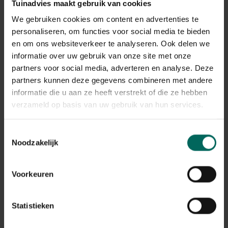
Winterhardheid
Tuinadvies maakt gebruik van cookies
goed winterhard
We gebruiken cookies om content en advertenties te
Habitat
personaliseren, om functies voor social media te bieden
droge bodem, normale bodem
en om ons websiteverkeer te analyseren. Ook delen we
Standplaats
informatie over uw gebruik van onze site met onze
zon
partners voor social media, adverteren en analyse. Deze
Max. groeihoogte
partners kunnen deze gegevens combineren met andere
Max. 70 cm
informatie die u aan ze heeft verstrekt of die ze hebben
Ph bodem
verzameld op basis van uw gebruik van hun services.
neutraal
Bloeiperiode
Toestemmingsselectie
Noodzakelijk
JAN
FEB
MAA
APR
MEI
JUN
JUL
AUG
SEP
OKT
NOV
DEC
Voorkeuren
Speciale kenmerken
snijbloem, bijen aantrekken, vlinders
aantrekken
Statistieken