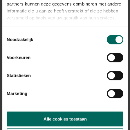
Plant eigenschappen
partners kunnen deze gegevens combineren met andere
informatie die u aan ze heeft verstrekt of die ze hebben
Bloeikleur
violetblauw
verzameld op basis van uw gebruik van hun services.
Bladkleur
groen
Toestemmingsselectie
Noodzakelijk
Winterhardheid
matig winterhard
Habitat
Voorkeuren
droge bodem, normale bodem
Standplaats
Statistieken
zon
Max. groeihoogte
Max. 150 cm
Marketing
Ph bodem
kalkminnend, neutraal
Bloeiperiode
Alle cookies toestaan
JAN
FEB
MAA
APR
MEI
JUN
JUL
AUG
SEP
OKT