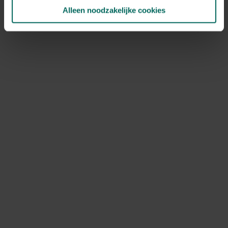
NOV
DEC
Alleen noodzakelijke cookies
Speciale kenmerken
snijbloem, bijen aantrekken, vlinders
aantrekken, opvallende bloemen,
aromatisch
Ontdek Tuinadvies — jouw partner voor alles wat groeit
en bloeit. Betrouwbaar tuinadvies, kwaliteitsvolle
producten en inspiratie voor elke tuin- en dierliefhebber.
Hulp & info
Retourneren
Verzendinfo
Wie zijn wij?