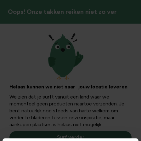
Oops! Onze takken reiken niet zo ver
Vaste planten
Helaas kunnen we niet naar jouw locatie leveren
We zien dat je surft vanuit een land waar we
momenteel geen producten naartoe verzenden. Je
bent natuurlijk nog steeds van harte welkom om
verder te bladeren tussen onze inspiratie, maar
aankopen plaatsen is helaas niet mogelijk.
Surf verder