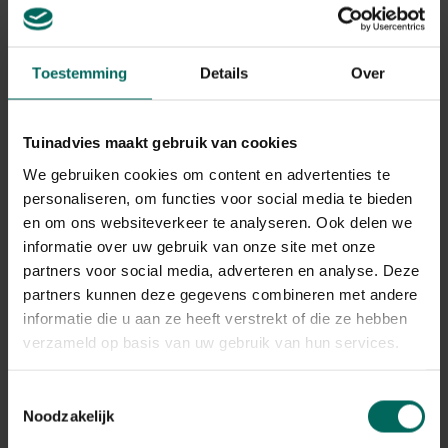
Toestemming
Details
Over
Duizendknoop
Achillea ptarmica 'Weihenstephan'
Tuinadvies maakt gebruik van cookies
Plant eigenschappen
We gebruiken cookies om content en advertenties te
Bloeikleur
personaliseren, om functies voor social media te bieden
wit
en om ons websiteverkeer te analyseren. Ook delen we
informatie over uw gebruik van onze site met onze
Bladkleur
groen
partners voor social media, adverteren en analyse. Deze
partners kunnen deze gegevens combineren met andere
Winterhardheid
goed winterhard
informatie die u aan ze heeft verstrekt of die ze hebben
verzameld op basis van uw gebruik van hun services.
Habitat
normale bodem, vochtige bodem
Toestemmingsselectie
Standplaats
zon
Noodzakelijk
Max. groeihoogte