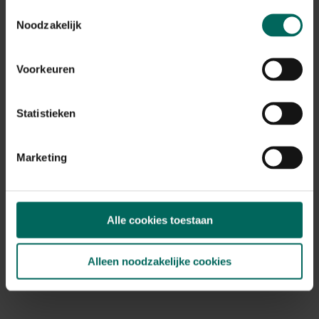
Plant eigenschappen
Toestemmingsselectie
Noodzakelijk
Bladkleur
groen
Winterhardheid
Voorkeuren
goed winterhard
Habitat
Statistieken
normale bodem, vochtige bodem
Standplaats
halfschaduw, schaduw
Marketing
Max. groeihoogte
Max. 50 cm
Ph bodem
Alle cookies toestaan
neutraal
Speciale kenmerken
opvallende bladeren
Alleen noodzakelijke cookies