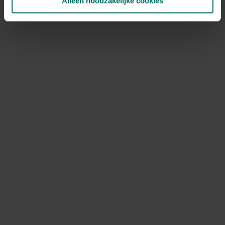
Alleen noodzakelijke cookies
NOV
DEC
Speciale kenmerken
droogbloem, bos- en plantgoed
Ontdek Tuinadvies — jouw partner voor alles wat groeit
en bloeit. Betrouwbaar tuinadvies, kwaliteitsvolle
producten en inspiratie voor elke tuin- en dierliefhebber.
Hulp & info
Retourneren
Verzendinfo
Wie zijn wij?
ONLINE BETALINGSMOGELIJKHEDEN