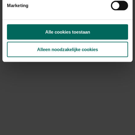
Marketing
Ontdek Tuinadvies — jouw partner voor alles wat groeit
Alle cookies toestaan
en bloeit. Betrouwbaar tuinadvies, kwaliteitsvolle
producten en inspiratie voor elke tuin- en dierliefhebber.
Alleen noodzakelijke cookies
Hulp & info
Retourneren
Verzendinfo
Wie zijn wij?
ONLINE BETALINGSMOGELIJKHEDEN