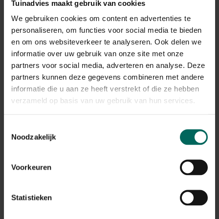
Winterhardheid
Tuinadvies maakt gebruik van cookies
goed winterhard
We gebruiken cookies om content en advertenties te
Habitat
personaliseren, om functies voor social media te bieden
normale bodem, vochtige bodem
en om ons websiteverkeer te analyseren. Ook delen we
Standplaats
informatie over uw gebruik van onze site met onze
zon
partners voor social media, adverteren en analyse. Deze
Max. groeihoogte
partners kunnen deze gegevens combineren met andere
Max. 120 cm
informatie die u aan ze heeft verstrekt of die ze hebben
Ph bodem
verzameld op basis van uw gebruik van hun services.
neutraal
Bloeiperiode
Toestemmingsselectie
Noodzakelijk
JAN
FEB
MAA
APR
MEI
JUN
JUL
AUG
SEP
OKT
NOV
DEC
Voorkeuren
Speciale kenmerken
bodembedekkers, bijen aantrekken,
vlinders aantrekken
Statistieken